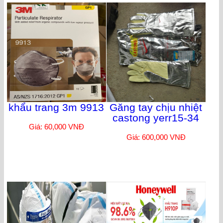
khẩu trang 3m 9913
Găng tay chịu nhiệt
castong yerr15-34
Giá: 60,000 VNĐ
Giá: 600,000 VNĐ