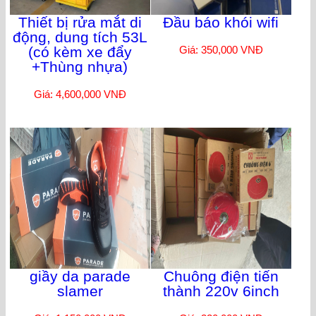
Thiết bị rửa mắt di
Đầu báo khói wifi
động, dung tích 53L
(có kèm xe đẩy
Giá: 350,000 VNĐ
+Thùng nhựa)
Giá: 4,600,000 VNĐ
giầy da parade
Chuông điện tiến
slamer
thành 220v 6inch