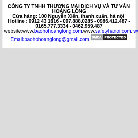
CÔNG TY TNHH THƯƠNG MẠI DỊCH VỤ VÀ TƯ VẤN
HOÀNG LONG
C
ửa hàng
: 100 Nguyễn Xiển, thanh xuân, hà nội
Hotline : 0912 43 1616 - 097.888.0285 - 0986.412.487 -
0165.777.3334 - 0462.959.487
website:www.
baohohoanglong.com
,www.
safetyhanoi.com
,
w
Email:baohohoanglong@gmail.com