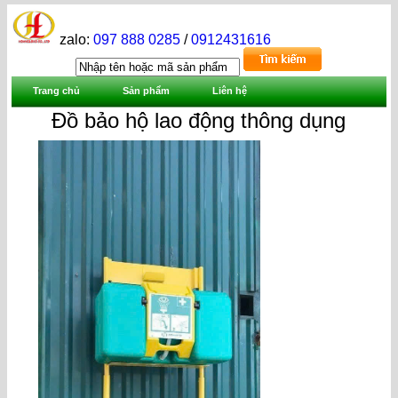
zalo:
097 888 0285
/
0912431616
Trang chủ
Sản phẩm
Liên hệ
Đồ bảo hộ lao động thông dụng