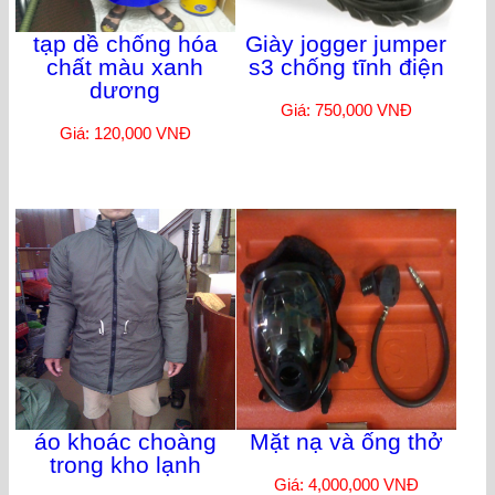
tạp dề chống hóa
Giày jogger jumper
chất màu xanh
s3 chống tĩnh điện
dương
Giá: 750,000 VNĐ
Giá: 120,000 VNĐ
áo khoác choàng
Mặt nạ và ống thở
trong kho lạnh
Giá: 4,000,000 VNĐ