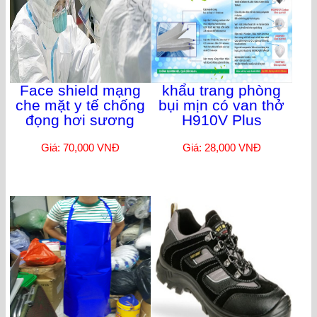
Face shield mạng
khẩu trang phòng
che mặt y tế chống
bụi mịn có van thở
đọng hơi sương
H910V Plus
Giá: 70,000 VNĐ
Giá: 28,000 VNĐ