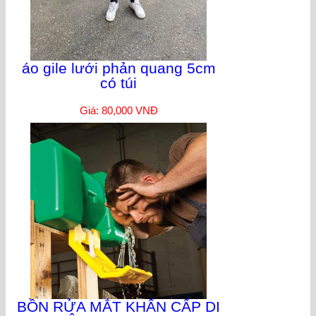
áo gile lưới phản quang 5cm
có túi
Giá: 80,000 VNĐ
BỒN RỬA MẮT KHẨN CẤP DI