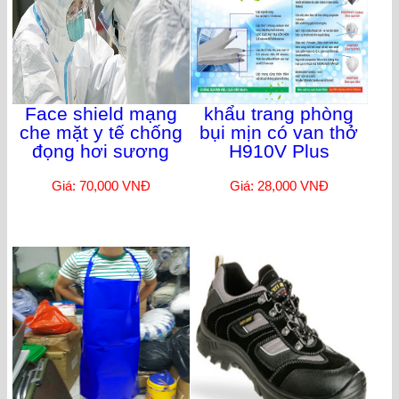
Face shield mạng
khẩu trang phòng
che mặt y tế chống
bụi mịn có van thở
đọng hơi sương
H910V Plus
Giá: 70,000 VNĐ
Giá: 28,000 VNĐ