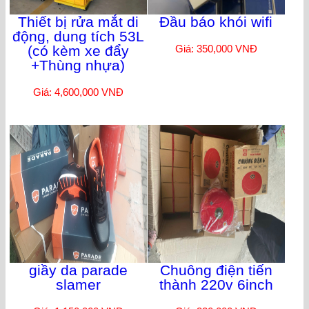
Thiết bị rửa mắt di
Đầu báo khói wifi
động, dung tích 53L
(có kèm xe đẩy
Giá: 350,000 VNĐ
+Thùng nhựa)
Giá: 4,600,000 VNĐ
giầy da parade
Chuông điện tiến
slamer
thành 220v 6inch