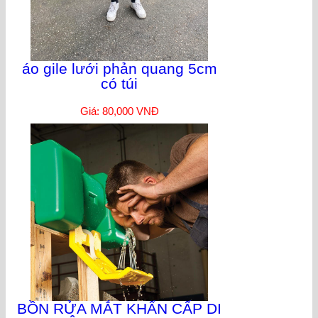
áo gile lưới phản quang 5cm
có túi
Giá: 80,000 VNĐ
BỒN RỬA MẮT KHẨN CẤP DI