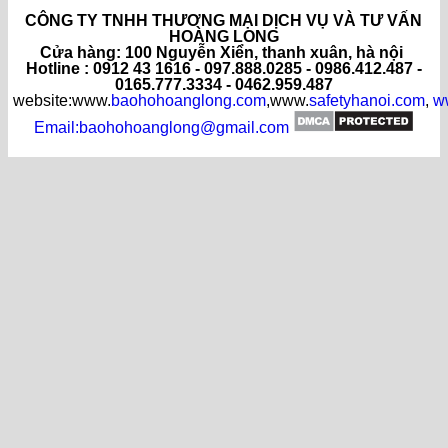
CÔNG TY TNHH THƯƠNG MẠI DỊCH VỤ VÀ TƯ VẤN
HOÀNG LONG
C
ửa hàng
: 100 Nguyễn Xiển, thanh xuân, hà nội
Hotline : 0912 43 1616 - 097.888.0285 - 0986.412.487 -
0165.777.3334 - 0462.959.487
website:www.
baohohoanglong.com
,www.
safetyhanoi.com
,
w
Email:baohohoanglong@gmail.com