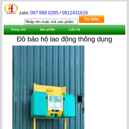
zalo:
097 888 0285
/
0912431616
Trang chủ
Sản phẩm
Liên hệ
Đồ bảo hộ lao động thông dụng