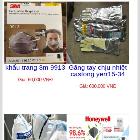
khẩu trang 3m 9913
Găng tay chịu nhiệt
castong yerr15-34
Giá: 60,000 VNĐ
Giá: 600,000 VNĐ