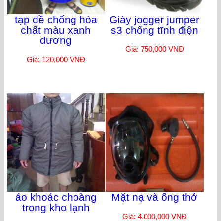
tạp dề chống hóa
Giày jogger jumper
chất màu xanh
s3 chống tĩnh điện
dương
Giá: 750,000 VNĐ
Giá: 120,000 VNĐ
áo khoác choàng
Mặt nạ và ống thở
trong kho lạnh
Giá: 4,000,000 VNĐ