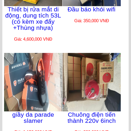
Thiết bị rửa mắt di
Đầu báo khói wifi
động, dung tích 53L
(có kèm xe đẩy
Giá: 350,000 VNĐ
+Thùng nhựa)
Giá: 4,600,000 VNĐ
giầy da parade
Chuông điện tiến
slamer
thành 220v 6inch