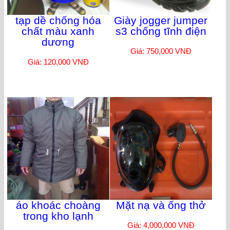
tạp dề chống hóa
Giày jogger jumper
chất màu xanh
s3 chống tĩnh điện
dương
Giá: 750,000 VNĐ
Giá: 120,000 VNĐ
áo khoác choàng
Mặt nạ và ống thở
trong kho lạnh
Giá: 4,000,000 VNĐ