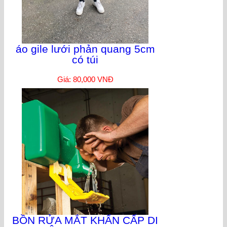
áo gile lưới phản quang 5cm
có túi
Giá: 80,000 VNĐ
BỒN RỬA MẮT KHẨN CẤP DI