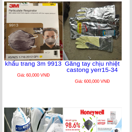
khẩu trang 3m 9913
Găng tay chịu nhiệt
castong yerr15-34
Giá: 60,000 VNĐ
Giá: 600,000 VNĐ