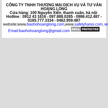
CÔNG TY TNHH THƯƠNG MẠI DỊCH VỤ VÀ TƯ VẤN
HOÀNG LONG
C
ửa hàng
: 100 Nguyễn Xiển, thanh xuân, hà nội
Hotline : 0912 43 1616 - 097.888.0285 - 0986.412.487 -
0165.777.3334 - 0462.959.487
website:www.
baohohoanglong.com
,www.
safetyhanoi.com
,
w
Email:baohohoanglong@gmail.com