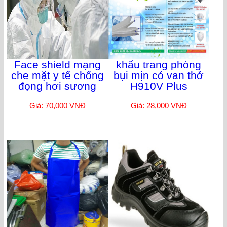
Face shield mạng
khẩu trang phòng
che mặt y tế chống
bụi mịn có van thở
đọng hơi sương
H910V Plus
Giá: 70,000 VNĐ
Giá: 28,000 VNĐ