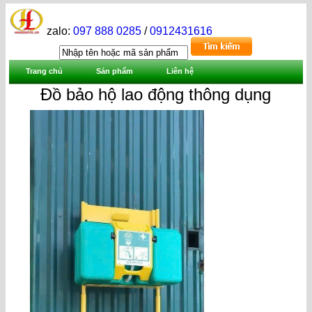
zalo:
097 888 0285
/
0912431616
Trang chủ
Sản phẩm
Liên hệ
Đồ bảo hộ lao động thông dụng