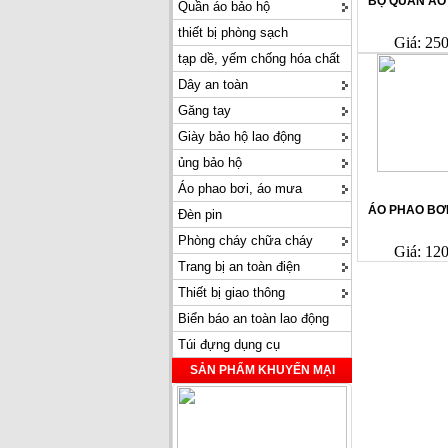
BỘ QUẦN ÁO 
Quần áo bảo hộ
thiết bị phòng sạch
Giá: 25
tạp dề, yếm chống hóa chất
Dây an toàn
Găng tay
Giày bảo hộ lao động
ủng bảo hộ
Áo phao bơi, áo mưa
ÁO PHAO BƠ
Đèn pin
Phòng cháy chữa cháy
Giá: 12
Trang bị an toàn điện
Thiết bị giao thông
Biển báo an toàn lao động
Túi đựng dụng cụ
SẢN PHẨM KHUYẾN MẠI