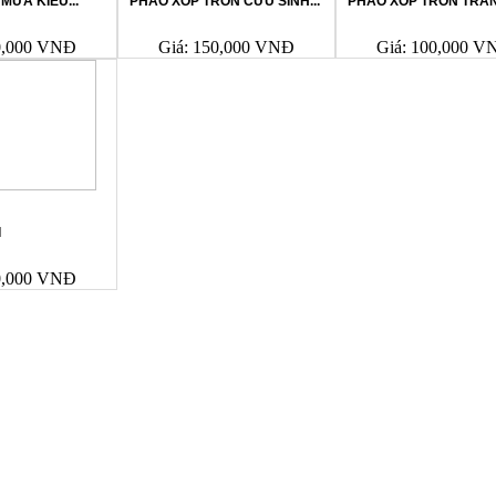
MƯA KIỂU...
PHAO XỐP TRÒN CỨU SINH...
PHAO XỐP TRÒN TRẮ
0,000 VNĐ
Giá: 150,000 VNĐ
Giá: 100,000 V
I
0,000 VNĐ