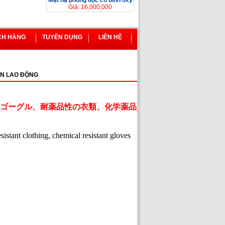
Mặt nạ phòng độc có bình ôxy
Giá: 16,000,000
CH HÀNG
TUYỂN DỤNG
LIÊN HỆ
N LAO ĐỘNG
ゴーグル、耐薬品性の衣類、化学薬品
esistant clothing, chemical resistant gloves