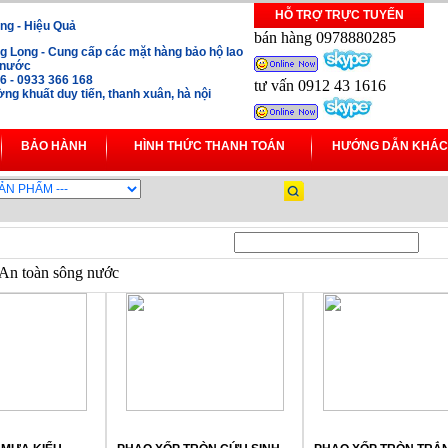
HỖ TRỢ TRỰC TUYẾN
ng - Hiệu Quả
bán hàng 0978880285
 Long - Cung cấp các mặt hàng bảo hộ lao
i nước
16 - 0933 366 168
tư vấn 0912 43 1616
ng khuất duy tiến, thanh xuân, hà nội
BẢO HÀNH
HÌNH THỨC THANH TOÁN
HƯỚNG DẪN KHÁC
An toàn sông nước