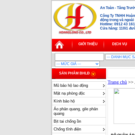
An Toàn - Tăng Trưở
Công Ty TNHH Hoàng
động trong và ngoà
Hotline: 0912 43 16
Cửa hàng: 110i1 đườ
GIỚI THIỆU
DỊCH VỤ
SẢN PHẨM BHLĐ
Trang chủ
>> 
Mũ bảo hộ lao động
Mặt nạ phòng độc
Kính bảo hộ
Áo phản quang, gile phản
quang
Bịt tai chống ồn
Chống tĩnh điện