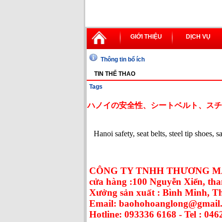
GIỚI THIỆU
DỊCH VỤ
Thông tin bổ ích
TIN THỂ THAO
Tags
ハノイの安全性、シートベルト、スチ
Hanoi safety, seat belts, steel tip shoes, 
CÔNG TY TNHH THƯƠNG MẠ
cửa hàng :100 Nguyễn Xiển, tha
Xưởng sản xuất : Bình Minh, 
Email: baohohoanglong@gmail
Hotline: 093336 6168 - Tel : 046