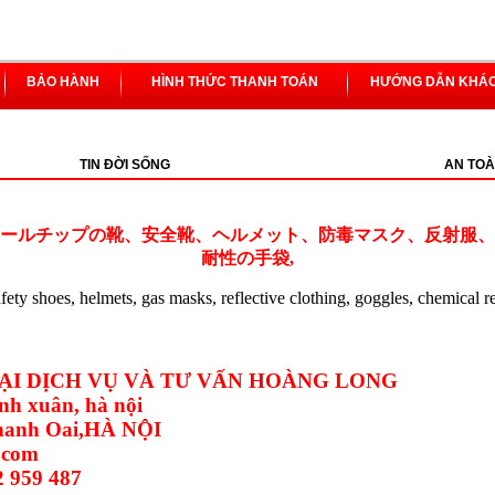
BẢO HÀNH
HÌNH THỨC THANH TOÁN
HƯỚNG DẪN KHÁ
TIN ĐỜI SỐNG
AN TOÀ
ールチップの靴、安全靴、ヘルメット、防毒マスク、反射服、
耐性の手袋,
safety shoes, helmets, gas masks, reflective clothing, goggles, chemical r
I DỊCH VỤ VÀ TƯ VẤN HOÀNG LONG
nh xuân, hà nội
Thanh Oai,HÀ NỘI
.com
2 959 487