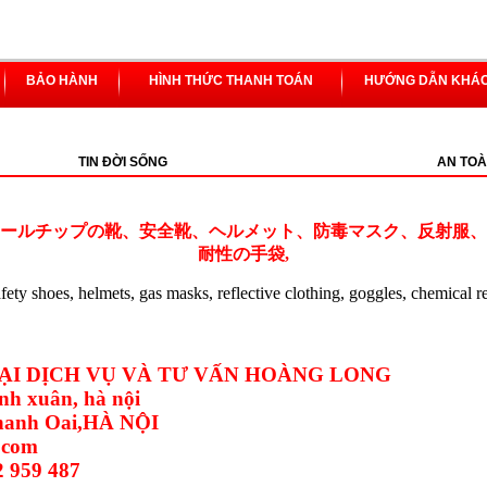
BẢO HÀNH
HÌNH THỨC THANH TOÁN
HƯỚNG DẪN KHÁ
TIN ĐỜI SỐNG
AN TOÀ
ールチップの靴、安全靴、ヘルメット、防毒マスク、反射服、
耐性の手袋,
safety shoes, helmets, gas masks, reflective clothing, goggles, chemical r
I DỊCH VỤ VÀ TƯ VẤN HOÀNG LONG
nh xuân, hà nội
Thanh Oai,HÀ NỘI
.com
2 959 487