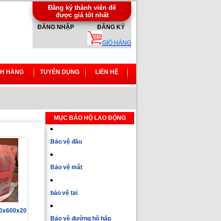
Đăng ký thành viên để
được giá tốt nhất
ĐĂNG NHẬP
ĐĂNG KÝ
GIỎ HÀNG
H HÀNG
TUYỂN DỤNG
LIÊN HỆ
MỤC BẢO HỘ LAO ĐỘNG
Bảo vệ đầu
Bảo vệ mắt
bảo vệ tai
00x600x20
Bảo vệ đường hô hấp