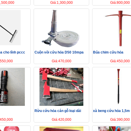
1,500,000
Giá:1,300,000
Giá:800,000
a cho lính pccc
Cuộn vòi cứu hỏa D50 10mpa
Búa chim cứu hỏa
:550,000
Giá:470,000
Giá:450,000
Rừu cứu hỏa cán gỗ loại dài
xà beng cứu hỏa 1,5m
:450,000
Giá:420,000
Giá:390,000