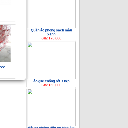
Quần áo phòng sạch màu
xanh
Giá: 170,000
ccc
áo gile chống rét 3 lớp
Giá: 160,000