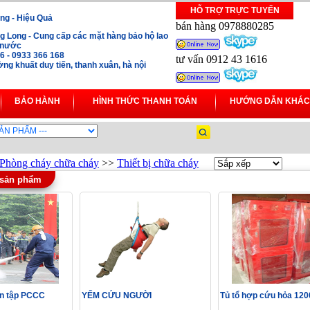
HỖ TRỢ TRỰC TUYẾN
ng - Hiệu Quả
bán hàng 0978880285
 Long - Cung cấp các mặt hàng bảo hộ lao
i nước
16 - 0933 366 168
tư vấn 0912 43 1616
ng khuất duy tiến, thanh xuân, hà nội
BẢO HÀNH
HÌNH THỨC THANH TOÁN
HƯỚNG DẪN KHÁC
Phòng cháy chữa cháy
>>
Thiết bị chữa cháy
 sản phẩm
ễn tập PCCC
YẾM CỨU NGƯỜI
Tủ tổ hợp cứu hỏa 12