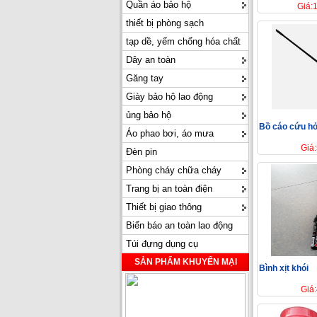
Quần áo bảo hộ
Giá:
thiết bị phòng sạch
tạp dề, yếm chống hóa chất
Dây an toàn
Găng tay
Giày bảo hộ lao động
ủng bảo hộ
Bồ cáo cứu hỏ
Áo phao bơi, áo mưa
Giá
Đèn pin
Phòng cháy chữa cháy
Trang bị an toàn điện
Thiết bị giao thông
Biển báo an toàn lao động
Túi đựng dụng cụ
SẢN PHẨM KHUYẾN MẠI
Bình xịt khói
Giá