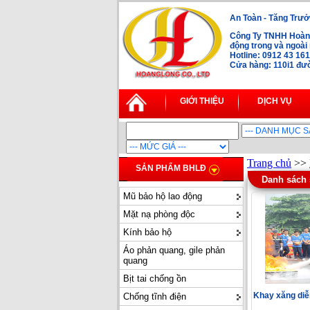
An Toàn - Tăng Trưở
Công Ty TNHH Hoàng
động trong và ngoà
Hotline: 0912 43 16
Cửa hàng: 110i1 đườ
GIỚI THIỆU
DỊCH VỤ
Trang chủ
>>
SẢN PHẨM BHLĐ
Danh sách
Mũ bảo hộ lao động
Mặt nạ phòng độc
Kính bảo hộ
Áo phản quang, gile phản
quang
Bịt tai chống ồn
Khay xăng di
Chống tĩnh điện