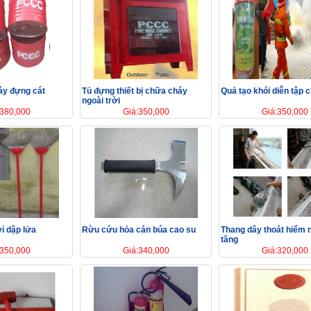
áy đựng cát
Tủ đựng thiết bị chữa cháy
Quả tạo khói diễn tập 
ngoài trời
:380,000
Giá:350,000
Giá:350,000
vỉ dập lửa
Rừu cứu hỏa cán búa cao su
Thang dây thoát hiểm 
tầng
:350,000
Giá:340,000
Giá:320,000