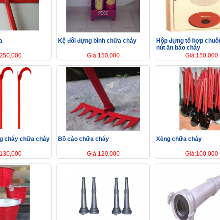
a
Kệ đôi đựng bình chữa cháy
Hộp đựng tổ hợp chuôn
nút ấn báo cháy
:250,000
Giá:150,000
Giá:150,000
ng cháy chữa cháy
Bồ cào chữa cháy
Xẻng chữa cháy
:130,000
Giá:120,000
Giá:100,000