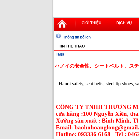
GIỚI THIỆU
DỊCH VỤ
Thông tin bổ ích
TIN THỂ THAO
Tags
ハノイの安全性、シートベルト、スチ
Hanoi safety, seat belts, steel tip shoes, 
CÔNG TY TNHH THƯƠNG MẠ
cửa hàng :100 Nguyễn Xiển, tha
Xưởng sản xuất : Bình Minh, 
Email: baohohoanglong@gmail
Hotline: 093336 6168 - Tel : 046