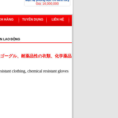
Mặt nạ phòng độc có bình ôxy
Giá: 16,000,000
CH HÀNG
TUYỂN DỤNG
LIÊN HỆ
N LAO ĐỘNG
ゴーグル、耐薬品性の衣類、化学薬品
esistant clothing, chemical resistant gloves