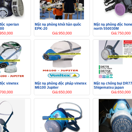
độc sperian
Mặt nạ phòng khói hàn quốc
Mặt nạ phòng độc hone
000
EPK-20
north 550030M
:950,000
Giá:950,000
Giá:750,000
độc vinetex
Mặt nạ phòng độc pháp vinetex
Mặt nạ chống bụi DR7
M6100 Jupiter
Shigematsu japan
:700,000
Giá:650,000
Giá:650,000