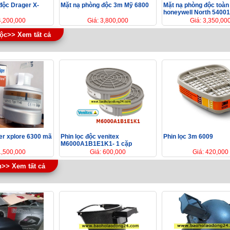
độc Drager X-
Mặt nạ phòng độc 3m Mỹ 6800
Mặt nạ phòng độc toàn
honeywell North 54001
4,200,000
Giá: 3,800,000
Giá: 3,350,00
độc>> Xem tất cả
ger xplore 6300 mã
Phin lọc độc venitex
Phin lọc 3m 6009
M6000A1B1E1K1- 1 cặp
1,500,000
Giá: 600,000
Giá: 420,000
n>> Xem tất cả