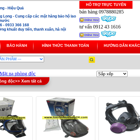
HỖ TRỢ TRỰC TUYẾN
ng - Hiệu Quả
bán hàng 0978880285
 Long - Cung cấp các mặt hàng bảo hộ lao
i nước
16 - 0933 366 168
tư vấn 0912 43 1616
ng khuất duy tiến, thanh xuân, hà nội
BẢO HÀNH
HÌNH THỨC THANH TOÁN
HƯỚNG DẪN KHÁC
Mặt nạ phòng độc
òng độc>> Xem tất cả