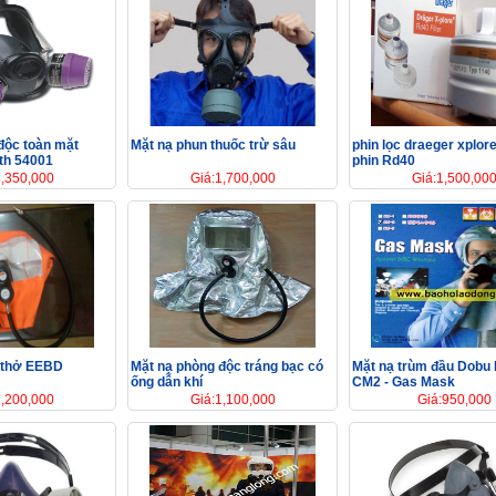
độc toàn mặt
Mặt nạ phun thuốc trừ sâu
phin lọc draeger xplor
th 54001
phin Rd40
3,350,000
Giá:1,700,000
Giá:1,500,00
g thở EEBD
Mặt nạ phòng độc tráng bạc có
Mặt nạ trùm đầu Dobu
ống dẫn khí
CM2 - Gas Mask
1,200,000
Giá:1,100,000
Giá:950,000