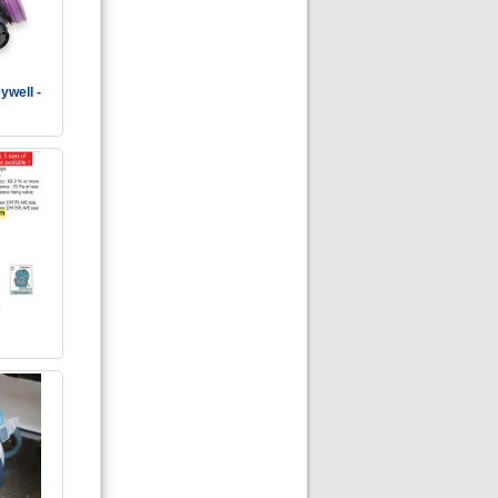
ywell -
7