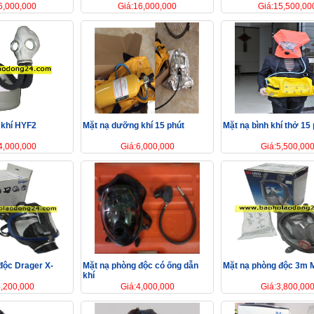
6,000,000
Giá:16,000,000
Giá:15,500,00
 khí HYF2
Mặt nạ dưỡng khí 15 phút
Mặt nạ bình khí thở 15
4,000,000
Giá:6,000,000
Giá:5,500,00
độc Drager X-
Mặt nạ phòng độc có ống dẫn
Mặt nạ phòng độc 3m 
khí
4,200,000
Giá:4,000,000
Giá:3,800,00