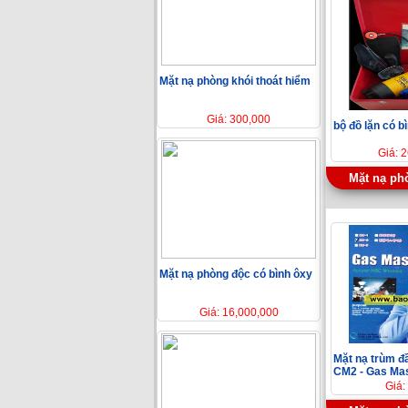
Mặt nạ phòng khói thoát hiểm
Giá: 300,000
bộ đồ lặn có b
Giá: 
Mặt nạ ph
Mặt nạ phòng độc có bình ôxy
Giá: 16,000,000
Mặt nạ trùm 
CM2 - Gas Ma
Giá: