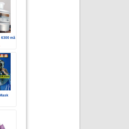
e 6300 mã
0
 Mask