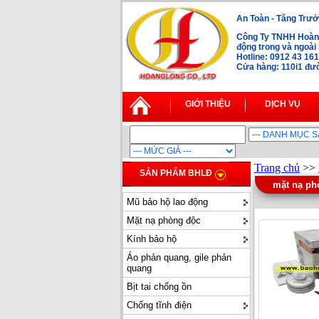
An Toàn - Tăng Trưở
Công Ty TNHH Hoàng
động trong và ngoà
Hotline: 0912 43 16
Cửa hàng: 110i1 đườ
GIỚI THIỆU
DỊCH VỤ
Trang chủ
>>
SẢN PHẨM BHLĐ
mặt nạ ph
Mũ bảo hộ lao động
Mặt nạ phòng độc
Kính bảo hộ
Áo phản quang, gile phản
quang
Bịt tai chống ồn
Chống tĩnh điện