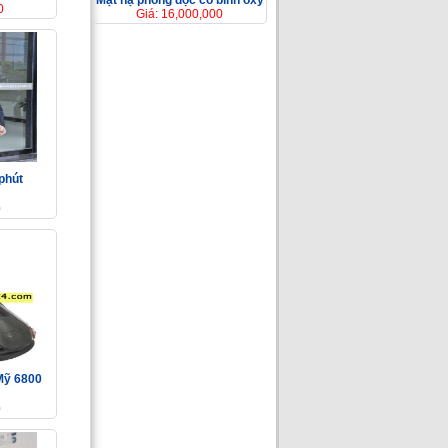
Mặt nạ phòng độc có bình ôxy
0
Giá: 16,000,000
 phút
0
Mỹ 6800
0