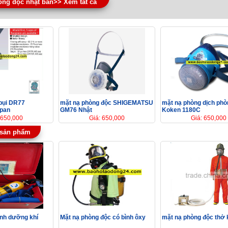
òng độc nhật bản>> Xem tất cả
bụi DR77
mặt nạ phòng độc SHIGEMATSU
mặt nạ phòng dịch phò
apan
GM76 Nhật
Koken 1180C
 650,000
Giá: 650,000
Giá: 650,000
 sản phẩm
ình dưỡng khí
Mặt nạ phòng độc có bình ôxy
mặt nạ phòng độc thở 