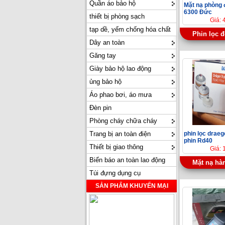
Quần áo bảo hộ
Mặt nạ phòng 
6300 Đức
thiết bị phòng sạch
Giá: 
tạp dề, yếm chống hóa chất
Phin lọc 
Dây an toàn
Găng tay
Giày bảo hộ lao động
ủng bảo hộ
Áo phao bơi, áo mưa
Đèn pin
Phòng cháy chữa cháy
Trang bị an toàn điện
phin lọc drae
phin Rd40
Thiết bị giao thông
Giá: 
Biển báo an toàn lao động
Mặt nạ hà
Túi đựng dụng cụ
SẢN PHẨM KHUYẾN MẠI