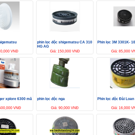
higematsu
phin lọc độc shigematsu CA 310
Phin lọc 3M 3301K- 1
HG AG
70,000 VNĐ
Giá: 150,000 VNĐ
Giá: 85,000 
ger xplore 6300 mã
phin lọc độc nga
Phin lọc độc Đài Loa
,500,000 VNĐ
Giá: 90,000 VNĐ
Giá: 16,000 