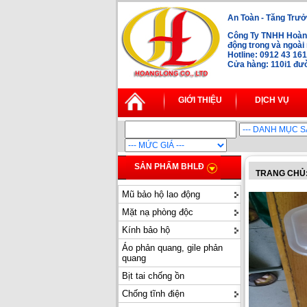
An Toàn - Tăng Trưở
Công Ty TNHH Hoàng
động trong và ngoà
Hotline: 0912 43 16
Cửa hàng: 110i1 đườ
GIỚI THIỆU
DỊCH VỤ
SẢN PHẨM BHLĐ
TRANG CHỦ
Mũ bảo hộ lao động
Mặt nạ phòng độc
Kính bảo hộ
Áo phản quang, gile phản
quang
Bịt tai chống ồn
Chống tĩnh điện