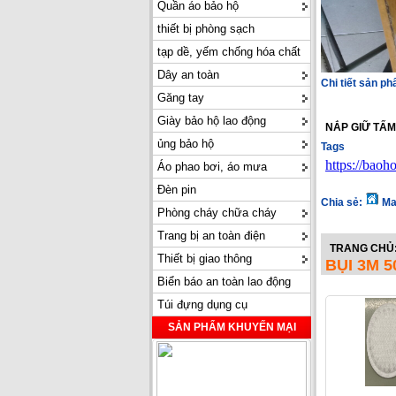
Quần áo bảo hộ
thiết bị phòng sạch
tạp dề, yếm chống hóa chất
Dây an toàn
Chi tiết sản p
Găng tay
Giày bảo hộ lao động
NẮP GIỮ TẤM
ủng bảo hộ
Tags
https://bao
Áo phao bơi, áo mưa
Đèn pin
Chia sẻ:
Ma
Phòng cháy chữa cháy
Trang bị an toàn điện
TRANG CHỦ
Thiết bị giao thông
BỤI 3M 5
Biển báo an toàn lao động
Túi đựng dụng cụ
SẢN PHẨM KHUYẾN MẠI