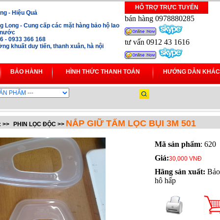
HỖ TRỢ TRỰC TUYẾN
ng - Hiệu Quả
bán hàng 0978880285
 Long - Cung cấp các mặt hàng bảo hộ lao
i nước
16 - 0933 366 168
tư vấn 0912 43 1616
ng khuất duy tiến, thanh xuân, hà nội
BẢO HÀNH
HÌNH THỨC THANH TOÁN
HƯỚNG DẪN KHÁC
NẮP GIỮ TẤM LỌC BỤI 3M 501
:
>>
PHIN LỌC ĐỘC
>>
Mã sản phẩm
: 620
Giá:
30,000 VNĐ
Hãng sản xuất:
Bảo
hô hấp