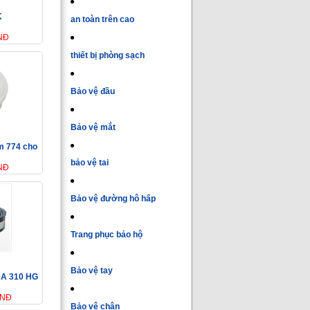
K
an toàn trên cao
VNĐ
thiết bị phòng sạch
Bảo vệ đầu
Bảo vệ mắt
3m 774 cho
bảo vệ tai
VNĐ
Bảo vệ đường hô hấp
Trang phục bảo hộ
Bảo vệ tay
CA 310 HG
VNĐ
Bảo vệ chân