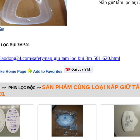
Nắp giữ tấm lọc bụi
hẩm
 LỌC BỤI 3M 501
holaodong24.com/safety/nap-giu-tam-loc-bui-3m-501-620.html
ke Home Page
Add to Favorites
SẢN PHẨM CÙNG LOẠI NẮP GIỮ T
:
>>
PHIN LỌC ĐỘC
>>
01