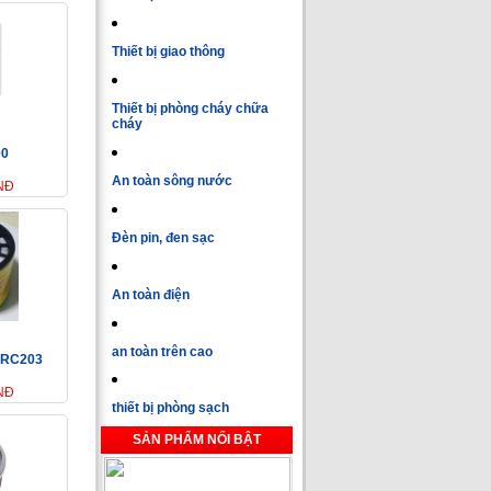
Thiết bị giao thông
Thiết bị phòng cháy chữa
cháy
00
An toàn sông nước
VNĐ
Đèn pin, đen sạc
An toàn điện
an toàn trên cao
n RC203
VNĐ
thiết bị phòng sạch
SẢN PHẨM NỔI BẬT