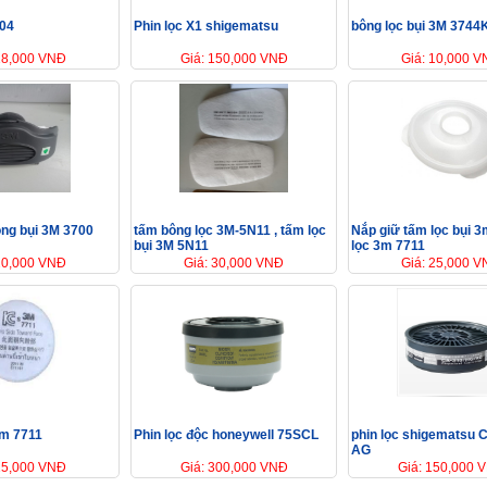
104
Phin lọc X1 shigematsu
bông lọc bụi 3M 3744
18,000 VNĐ
Giá: 150,000 VNĐ
Giá: 10,000 
ng bụi 3M 3700
tấm bông lọc 3M-5N11 , tấm lọc
Nắp giữ tấm lọc bụi 
bụi 3M 5N11
lọc 3m 7711
20,000 VNĐ
Giá: 30,000 VNĐ
Giá: 25,000 
3m 7711
Phin lọc độc honeywell 75SCL
phin lọc shigematsu 
AG
15,000 VNĐ
Giá: 300,000 VNĐ
Giá: 150,000 