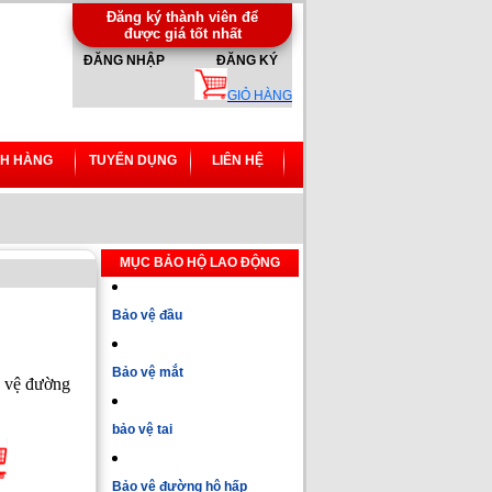
Đăng ký thành viên để
được giá tốt nhất
ĐĂNG NHẬP
ĐĂNG KÝ
GIỎ HÀNG
H HÀNG
TUYỂN DỤNG
LIÊN HỆ
MỤC BẢO HỘ LAO ĐỘNG
Bảo vệ đầu
Bảo vệ mắt
 vệ đường
bảo vệ tai
Bảo vệ đường hô hấp