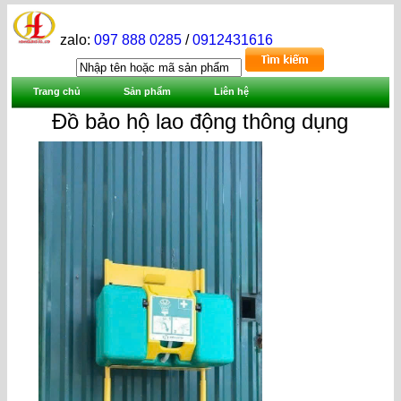
zalo:
097 888 0285
/
0912431616
Trang chủ
Sản phẩm
Liên hệ
Đồ bảo hộ lao động thông dụng