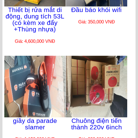
Thiết bị rửa mắt di
Đầu báo khói wifi
động, dung tích 53L
(có kèm xe đẩy
Giá: 350,000 VNĐ
+Thùng nhựa)
Giá: 4,600,000 VNĐ
giầy da parade
Chuông điện tiến
slamer
thành 220v 6inch