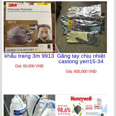
khẩu trang 3m 9913
Găng tay chịu nhiệt
castong yerr15-34
Giá: 60,000 VNĐ
Giá: 600,000 VNĐ