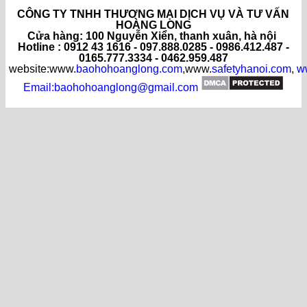
CÔNG TY TNHH THƯƠNG MẠI DỊCH VỤ VÀ TƯ VẤN
HOÀNG LONG
C
ửa hàng
: 100 Nguyễn Xiển, thanh xuân, hà nội
Hotline : 0912 43 1616 - 097.888.0285 - 0986.412.487 -
0165.777.3334 - 0462.959.487
website:www.
baohohoanglong.com
,www.
safetyhanoi.com
,
w
Email:baohohoanglong@gmail.com