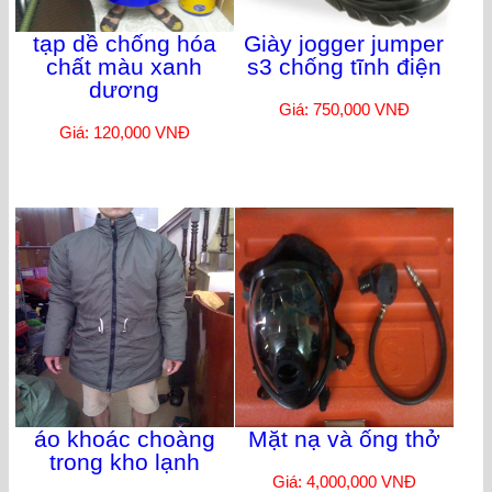
tạp dề chống hóa
Giày jogger jumper
chất màu xanh
s3 chống tĩnh điện
dương
Giá: 750,000 VNĐ
Giá: 120,000 VNĐ
áo khoác choàng
Mặt nạ và ống thở
trong kho lạnh
Giá: 4,000,000 VNĐ