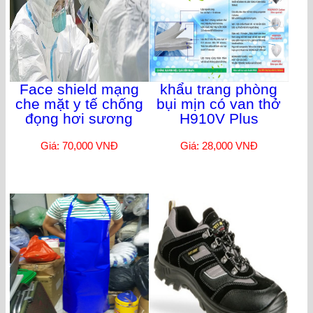
Face shield mạng
khẩu trang phòng
che mặt y tế chống
bụi mịn có van thở
đọng hơi sương
H910V Plus
Giá: 70,000 VNĐ
Giá: 28,000 VNĐ