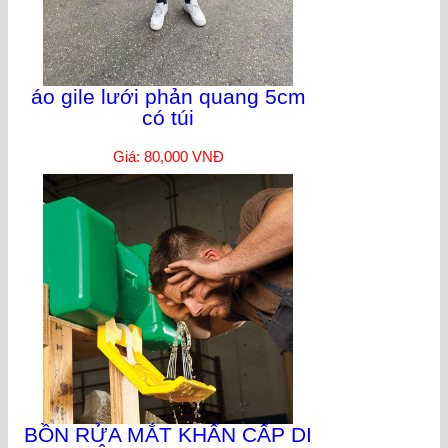
áo gile lưới phản quang 5cm
có túi
Giá: 80,000 VNĐ
BỒN RỬA MẮT KHẨN CẤP DI