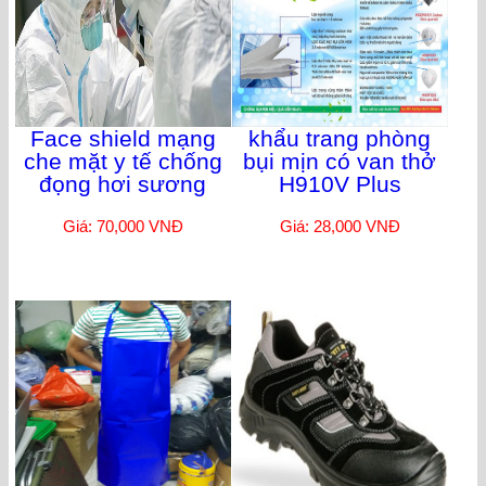
Face shield mạng
khẩu trang phòng
che mặt y tế chống
bụi mịn có van thở
đọng hơi sương
H910V Plus
Giá: 70,000 VNĐ
Giá: 28,000 VNĐ