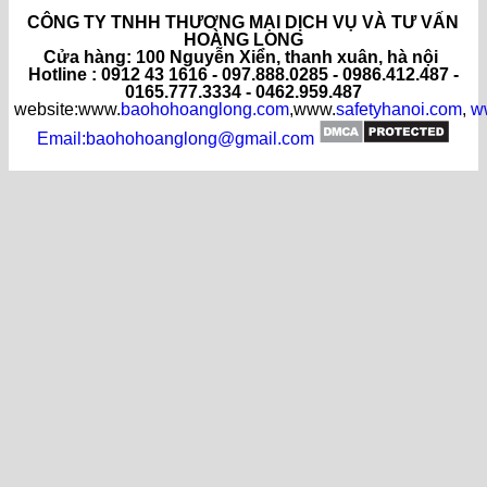
CÔNG TY TNHH THƯƠNG MẠI DỊCH VỤ VÀ TƯ VẤN
HOÀNG LONG
C
ửa hàng
: 100 Nguyễn Xiển, thanh xuân, hà nội
Hotline : 0912 43 1616 - 097.888.0285 - 0986.412.487 -
0165.777.3334 - 0462.959.487
website:www.
baohohoanglong.com
,www.
safetyhanoi.com
,
w
Email:baohohoanglong@gmail.com