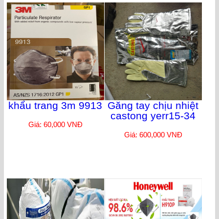
khẩu trang 3m 9913
Găng tay chịu nhiệt
castong yerr15-34
Giá: 60,000 VNĐ
Giá: 600,000 VNĐ