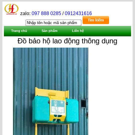
zalo:
097 888 0285
/
0912431616
Trang chủ
Sản phẩm
Liên hệ
Đồ bảo hộ lao động thông dụng