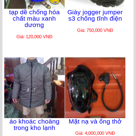
tạp dề chống hóa
Giày jogger jumper
chất màu xanh
s3 chống tĩnh điện
dương
Giá: 750,000 VNĐ
Giá: 120,000 VNĐ
áo khoác choàng
Mặt nạ và ống thở
trong kho lạnh
Giá: 4,000,000 VNĐ