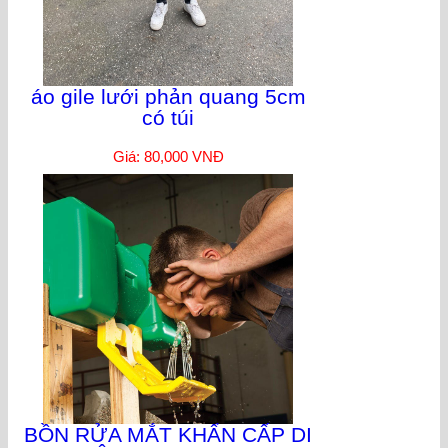
áo gile lưới phản quang 5cm
có túi
Giá: 80,000 VNĐ
BỒN RỬA MẮT KHẨN CẤP DI