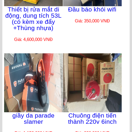
Thiết bị rửa mắt di
Đầu báo khói wifi
động, dung tích 53L
(có kèm xe đẩy
Giá: 350,000 VNĐ
+Thùng nhựa)
Giá: 4,600,000 VNĐ
giầy da parade
Chuông điện tiến
slamer
thành 220v 6inch