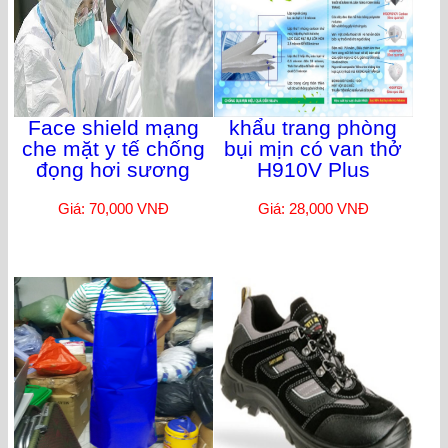
Face shield mạng
khẩu trang phòng
che mặt y tế chống
bụi mịn có van thở
đọng hơi sương
H910V Plus
Giá: 70,000 VNĐ
Giá: 28,000 VNĐ