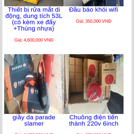
Thiết bị rửa mắt di
Đầu báo khói wifi
động, dung tích 53L
(có kèm xe đẩy
Giá: 350,000 VNĐ
+Thùng nhựa)
Giá: 4,600,000 VNĐ
giầy da parade
Chuông điện tiến
slamer
thành 220v 6inch