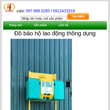
zalo:
097 888 0285
/
0912431616
Trang chủ
Sản phẩm
Liên hệ
Đồ bảo hộ lao động thông dụng