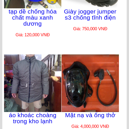
tạp dề chống hóa
Giày jogger jumper
chất màu xanh
s3 chống tĩnh điện
dương
Giá: 750,000 VNĐ
Giá: 120,000 VNĐ
áo khoác choàng
Mặt nạ và ống thở
trong kho lạnh
Giá: 4,000,000 VNĐ