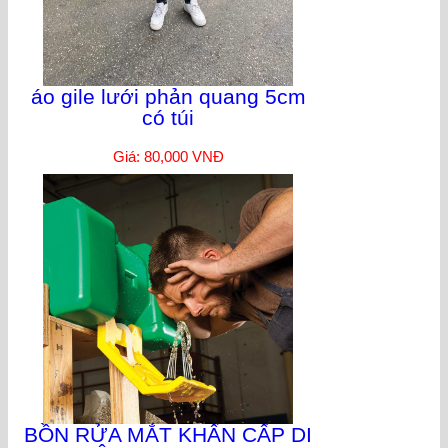
áo gile lưới phản quang 5cm
có túi
Giá: 80,000 VNĐ
BỒN RỬA MẮT KHẨN CẤP DI