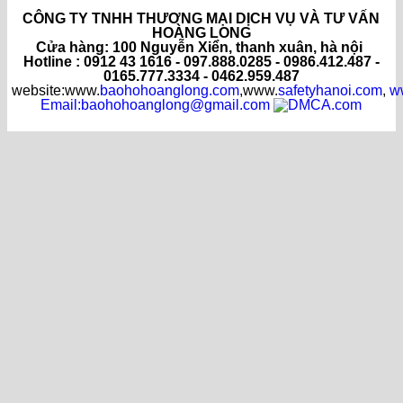
CÔNG TY TNHH THƯƠNG MẠI DỊCH VỤ VÀ TƯ VẤN
HOÀNG LONG
C
ửa hàng
: 100 Nguyễn Xiển, thanh xuân, hà nội
Hotline : 0912 43 1616 - 097.888.0285 - 0986.412.487 -
0165.777.3334 - 0462.959.487
website:www.
baohohoanglong.com
,www.
safetyhanoi.com
,
w
Email:baohohoanglong@gmail.com