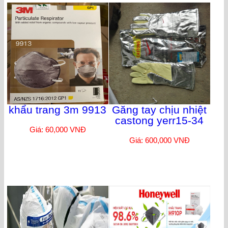
khẩu trang 3m 9913
Găng tay chịu nhiệt
castong yerr15-34
Giá: 60,000 VNĐ
Giá: 600,000 VNĐ