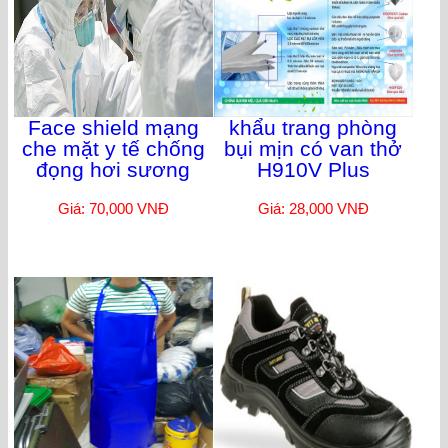
Face shield mạng
khẩu trang phòng
che mặt y tế chống
bụi mịn có van thở
đọng hơi sương
H910V Plus
Giá: 70,000 VNĐ
Giá: 28,000 VNĐ