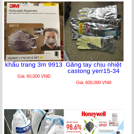
khẩu trang 3m 9913
Găng tay chịu nhiệt
castong yerr15-34
Giá: 60,000 VNĐ
Giá: 600,000 VNĐ