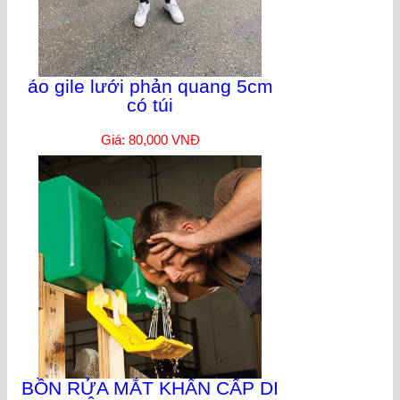
áo gile lưới phản quang 5cm
có túi
Giá: 80,000 VNĐ
BỒN RỬA MẮT KHẨN CẤP DI