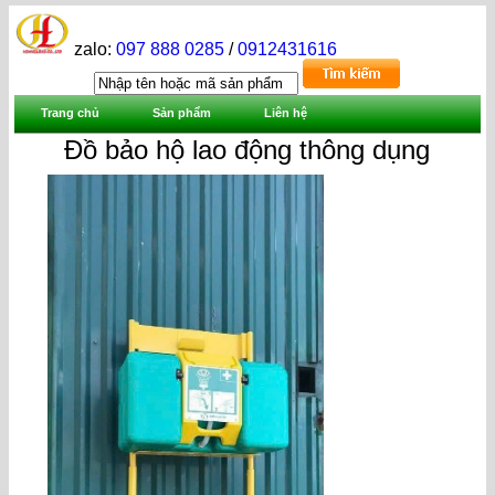
zalo:
097 888 0285
/
0912431616
Trang chủ
Sản phẩm
Liên hệ
Đồ bảo hộ lao động thông dụng