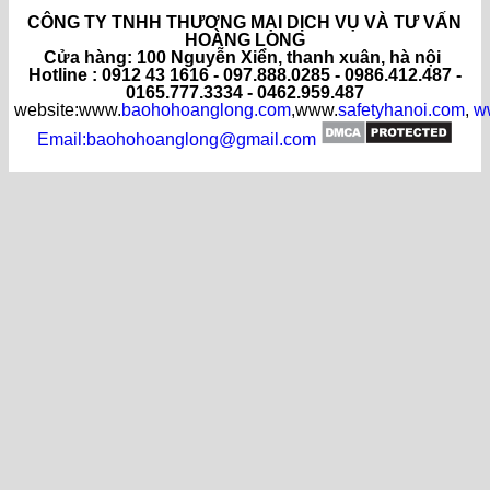
CÔNG TY TNHH THƯƠNG MẠI DỊCH VỤ VÀ TƯ VẤN
HOÀNG LONG
C
ửa hàng
: 100 Nguyễn Xiển, thanh xuân, hà nội
Hotline : 0912 43 1616 - 097.888.0285 - 0986.412.487 -
0165.777.3334 - 0462.959.487
website:www.
baohohoanglong.com
,www.
safetyhanoi.com
,
w
Email:baohohoanglong@gmail.com