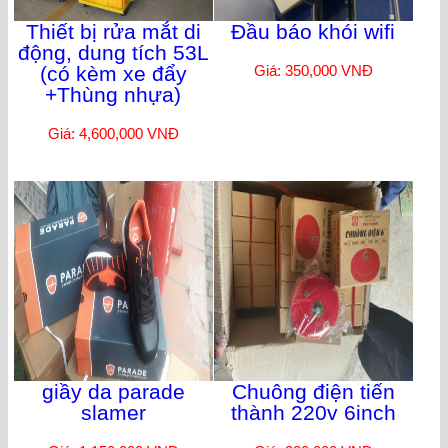
Thiết bị rửa mắt di
Đầu báo khói wifi
động, dung tích 53L
(có kèm xe đẩy
Giá: 350,000 VNĐ
+Thùng nhựa)
Giá: 4,600,000 VNĐ
giầy da parade
Chuông điện tiến
slamer
thành 220v 6inch