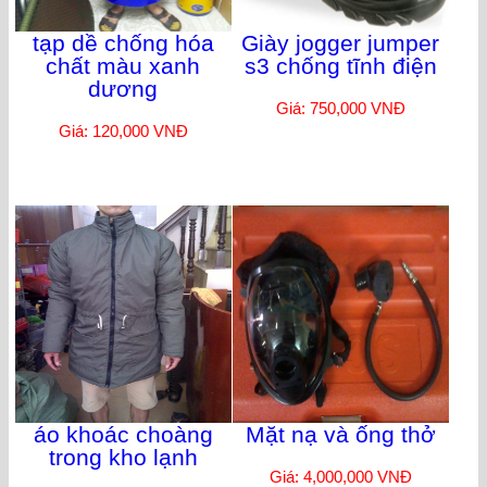
tạp dề chống hóa
Giày jogger jumper
chất màu xanh
s3 chống tĩnh điện
dương
Giá: 750,000 VNĐ
Giá: 120,000 VNĐ
áo khoác choàng
Mặt nạ và ống thở
trong kho lạnh
Giá: 4,000,000 VNĐ