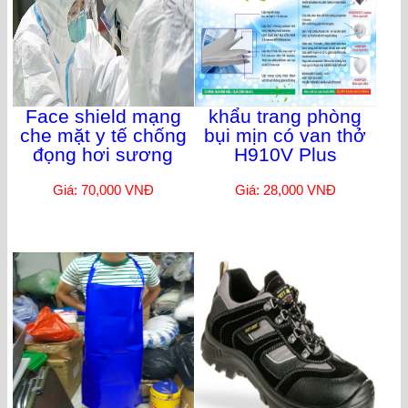
Face shield mạng
khẩu trang phòng
che mặt y tế chống
bụi mịn có van thở
đọng hơi sương
H910V Plus
Giá: 70,000 VNĐ
Giá: 28,000 VNĐ