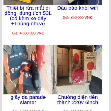
Thiết bị rửa mắt di
Đầu báo khói wifi
động, dung tích 53L
(có kèm xe đẩy
Giá: 350,000 VNĐ
+Thùng nhựa)
Giá: 4,600,000 VNĐ
giầy da parade
Chuông điện tiến
slamer
thành 220v 6inch