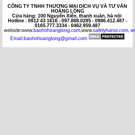
CÔNG TY TNHH THƯƠNG MẠI DỊCH VỤ VÀ TƯ VẤN
HOÀNG LONG
C
ửa hàng
: 100 Nguyễn Xiển, thanh xuân, hà nội
Hotline : 0912 43 1616 - 097.888.0285 - 0986.412.487 -
0165.777.3334 - 0462.959.487
website:www.
baohohoanglong.com
,www.
safetyhanoi.com
,
w
Email:baohohoanglong@gmail.com