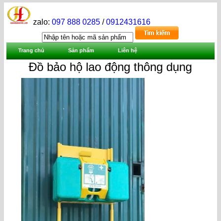
zalo:
097 888 0285
/
0912431616
Trang chủ
Sản phẩm
Liên hệ
Đồ bảo hộ lao động thông dụng