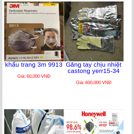
khẩu trang 3m 9913
Găng tay chịu nhiệt
castong yerr15-34
Giá: 60,000 VNĐ
Giá: 600,000 VNĐ