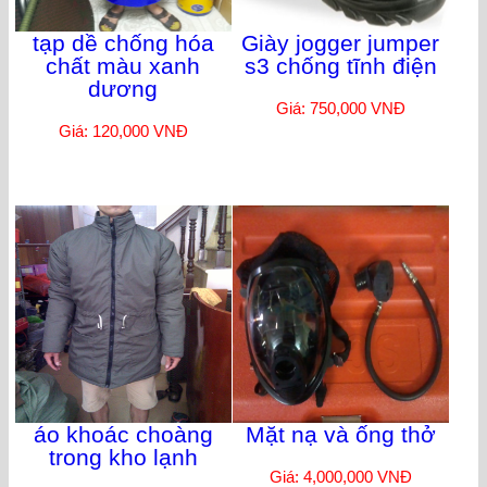
tạp dề chống hóa
Giày jogger jumper
chất màu xanh
s3 chống tĩnh điện
dương
Giá: 750,000 VNĐ
Giá: 120,000 VNĐ
áo khoác choàng
Mặt nạ và ống thở
trong kho lạnh
Giá: 4,000,000 VNĐ