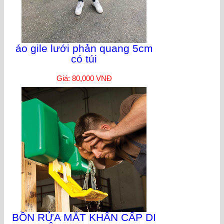
áo gile lưới phản quang 5cm
có túi
Giá: 80,000 VNĐ
BỒN RỬA MẮT KHẨN CẤP DI