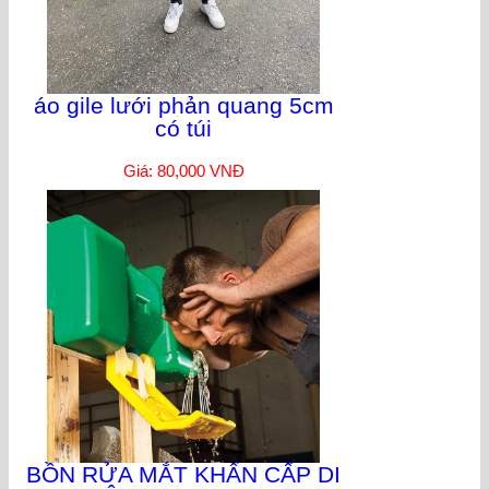
áo gile lưới phản quang 5cm
có túi
Giá: 80,000 VNĐ
BỒN RỬA MẮT KHẨN CẤP DI