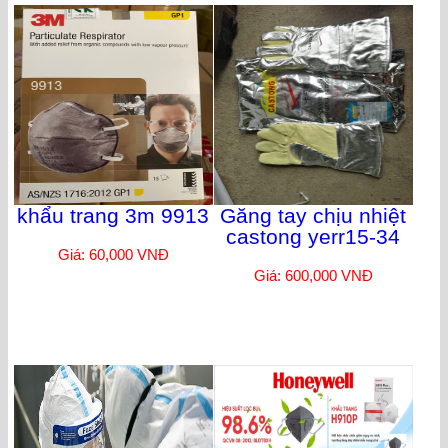
khẩu trang 3m 9913
Găng tay chịu nhiệt
castong yerr15-34
Giá: 60,000 VNĐ
Giá: 600,000 VNĐ