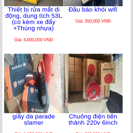
Thiết bị rửa mắt di
Đầu báo khói wifi
động, dung tích 53L
(có kèm xe đẩy
Giá: 350,000 VNĐ
+Thùng nhựa)
Giá: 4,600,000 VNĐ
giầy da parade
Chuông điện tiến
slamer
thành 220v 6inch