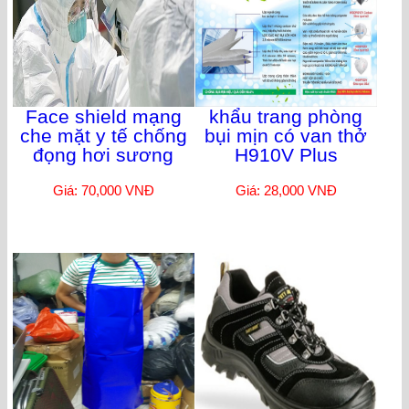
Face shield mạng
khẩu trang phòng
che mặt y tế chống
bụi mịn có van thở
đọng hơi sương
H910V Plus
Giá: 70,000 VNĐ
Giá: 28,000 VNĐ