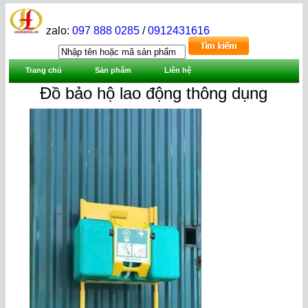
zalo:
097 888 0285
/
0912431616
Trang chủ
Sản phẩm
Liên hệ
Đồ bảo hộ lao động thông dụng