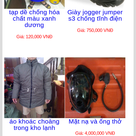
tạp dề chống hóa
Giày jogger jumper
chất màu xanh
s3 chống tĩnh điện
dương
Giá: 750,000 VNĐ
Giá: 120,000 VNĐ
áo khoác choàng
Mặt nạ và ống thở
trong kho lạnh
Giá: 4,000,000 VNĐ