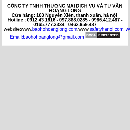
CÔNG TY TNHH THƯƠNG MẠI DỊCH VỤ VÀ TƯ VẤN
HOÀNG LONG
C
ửa hàng
: 100 Nguyễn Xiển, thanh xuân, hà nội
Hotline : 0912 43 1616 - 097.888.0285 - 0986.412.487 -
0165.777.3334 - 0462.959.487
website:www.
baohohoanglong.com
,www.
safetyhanoi.com
,
w
Email:baohohoanglong@gmail.com