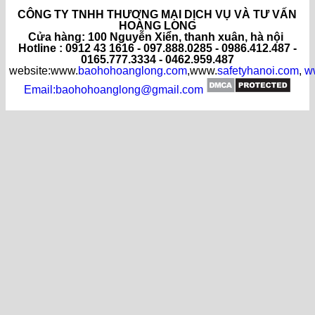
CÔNG TY TNHH THƯƠNG MẠI DỊCH VỤ VÀ TƯ VẤN
HOÀNG LONG
C
ửa hàng
: 100 Nguyễn Xiển, thanh xuân, hà nội
Hotline : 0912 43 1616 - 097.888.0285 - 0986.412.487 -
0165.777.3334 - 0462.959.487
website:www.
baohohoanglong.com
,www.
safetyhanoi.com
,
w
Email:baohohoanglong@gmail.com