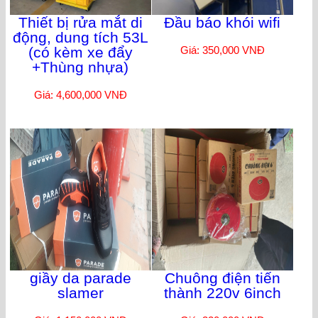
Thiết bị rửa mắt di
Đầu báo khói wifi
động, dung tích 53L
(có kèm xe đẩy
Giá: 350,000 VNĐ
+Thùng nhựa)
Giá: 4,600,000 VNĐ
giầy da parade
Chuông điện tiến
slamer
thành 220v 6inch