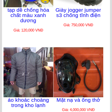
tạp dề chống hóa
Giày jogger jumper
chất màu xanh
s3 chống tĩnh điện
dương
Giá: 750,000 VNĐ
Giá: 120,000 VNĐ
áo khoác choàng
Mặt nạ và ống thở
trong kho lạnh
Giá: 4,000,000 VNĐ