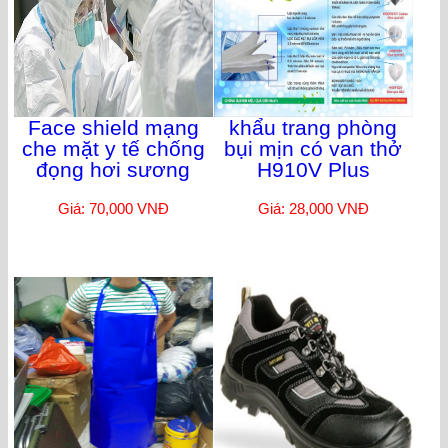
Face shield mạng
khẩu trang phòng
che mặt y tế chống
bụi mịn có van thở
đọng hơi sương
H910V Plus
Giá: 70,000 VNĐ
Giá: 28,000 VNĐ