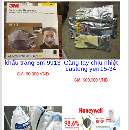
khẩu trang 3m 9913
Găng tay chịu nhiệt
castong yerr15-34
Giá: 60,000 VNĐ
Giá: 600,000 VNĐ