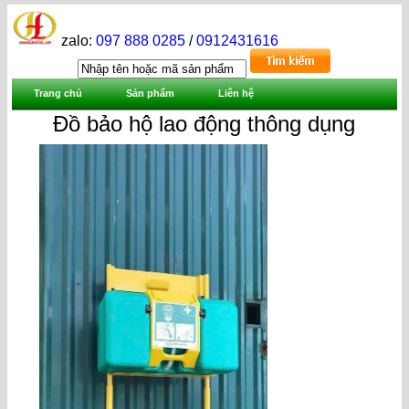
zalo:
097 888 0285
/
0912431616
Trang chủ
Sản phẩm
Liên hệ
Đồ bảo hộ lao động thông dụng