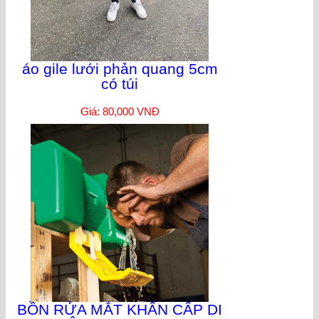
áo gile lưới phản quang 5cm
có túi
Giá: 80,000 VNĐ
BỒN RỬA MẮT KHẨN CẤP DI