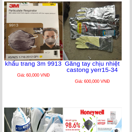
khẩu trang 3m 9913
Găng tay chịu nhiệt
castong yerr15-34
Giá: 60,000 VNĐ
Giá: 600,000 VNĐ