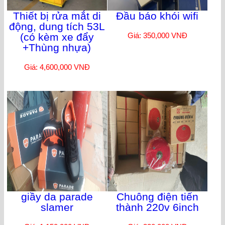
Thiết bị rửa mắt di
Đầu báo khói wifi
động, dung tích 53L
(có kèm xe đẩy
Giá: 350,000 VNĐ
+Thùng nhựa)
Giá: 4,600,000 VNĐ
giầy da parade
Chuông điện tiến
slamer
thành 220v 6inch