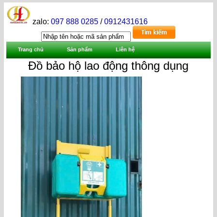
zalo:
097 888 0285
/
0912431616
Trang chủ
Sản phẩm
Liên hệ
Đồ bảo hộ lao động thông dụng