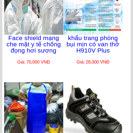
Face shield mạng
khẩu trang phòng
che mặt y tế chống
bụi mịn có van thở
đọng hơi sương
H910V Plus
Giá: 70,000 VNĐ
Giá: 28,000 VNĐ