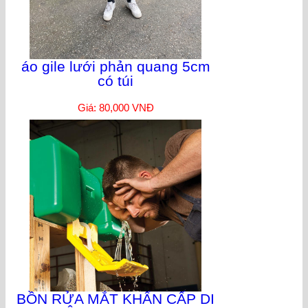
áo gile lưới phản quang 5cm
có túi
Giá: 80,000 VNĐ
BỒN RỬA MẮT KHẨN CẤP DI