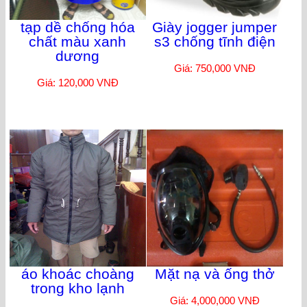
tạp dề chống hóa
Giày jogger jumper
chất màu xanh
s3 chống tĩnh điện
dương
Giá: 750,000 VNĐ
Giá: 120,000 VNĐ
áo khoác choàng
Mặt nạ và ống thở
trong kho lạnh
Giá: 4,000,000 VNĐ