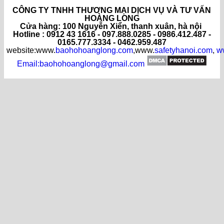
CÔNG TY TNHH THƯƠNG MẠI DỊCH VỤ VÀ TƯ VẤN
HOÀNG LONG
C
ửa hàng
: 100 Nguyễn Xiển, thanh xuân, hà nội
Hotline : 0912 43 1616 - 097.888.0285 - 0986.412.487 -
0165.777.3334 - 0462.959.487
website:www.
baohohoanglong.com
,www.
safetyhanoi.com
,
w
Email:baohohoanglong@gmail.com