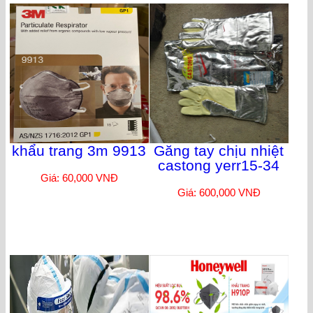
khẩu trang 3m 9913
Găng tay chịu nhiệt
castong yerr15-34
Giá: 60,000 VNĐ
Giá: 600,000 VNĐ