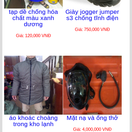
tạp dề chống hóa
Giày jogger jumper
chất màu xanh
s3 chống tĩnh điện
dương
Giá: 750,000 VNĐ
Giá: 120,000 VNĐ
áo khoác choàng
Mặt nạ và ống thở
trong kho lạnh
Giá: 4,000,000 VNĐ