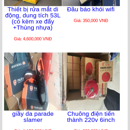
Thiết bị rửa mắt di
Đầu báo khói wifi
động, dung tích 53L
(có kèm xe đẩy
Giá: 350,000 VNĐ
+Thùng nhựa)
Giá: 4,600,000 VNĐ
giầy da parade
Chuông điện tiến
slamer
thành 220v 6inch