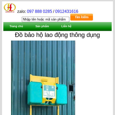
zalo:
097 888 0285
/
0912431616
Trang chủ
Sản phẩm
Liên hệ
Đồ bảo hộ lao động thông dụng