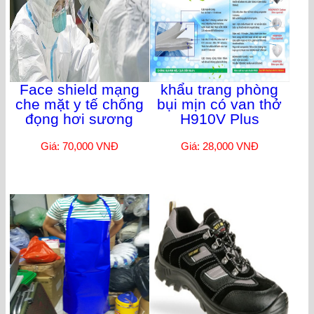
Face shield mạng
khẩu trang phòng
che mặt y tế chống
bụi mịn có van thở
đọng hơi sương
H910V Plus
Giá: 70,000 VNĐ
Giá: 28,000 VNĐ