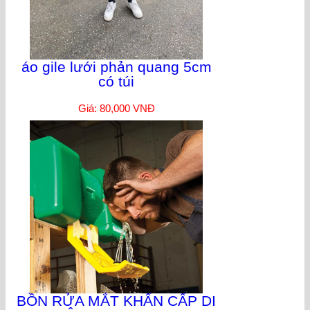
áo gile lưới phản quang 5cm
có túi
Giá: 80,000 VNĐ
BỒN RỬA MẮT KHẨN CẤP DI