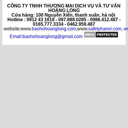
CÔNG TY TNHH THƯƠNG MẠI DỊCH VỤ VÀ TƯ VẤN
HOÀNG LONG
C
ửa hàng
: 100 Nguyễn Xiển, thanh xuân, hà nội
Hotline : 0912 43 1616 - 097.888.0285 - 0986.412.487 -
0165.777.3334 - 0462.959.487
website:www.
baohohoanglong.com
,www.
safetyhanoi.com
,
w
Email:baohohoanglong@gmail.com