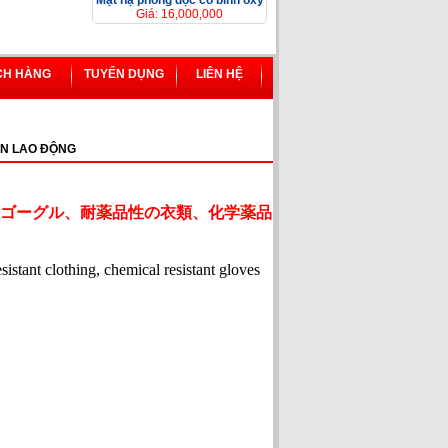
Mặt nạ phòng độc có bình ôxy
Giá: 16,000,000
CH HÀNG
TUYỂN DỤNG
LIÊN HỆ
N LAO ĐỘNG
ゴーグル、耐薬品性の衣類、化学薬品
esistant clothing, chemical resistant gloves