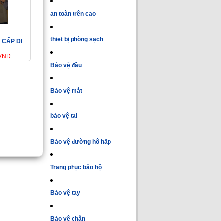
an toàn trên cao
thiết bị phòng sạch
 CẤP DI
 VNĐ
Bảo vệ đầu
Bảo vệ mắt
bảo vệ tai
Bảo vệ đường hô hấp
Trang phục bảo hộ
Bảo vệ tay
Bảo vệ chân