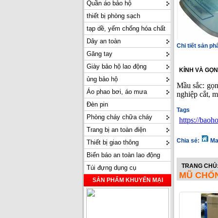
Quần áo bảo hộ
thiết bị phòng sạch
tạp dề, yếm chống hóa chất
Dây an toàn
Chi tiết sản p
Găng tay
Giày bảo hộ lao động
KÍNH VÀ GỌ
ủng bảo hộ
Mầu sắc: gọn
Áo phao bơi, áo mưa
nghiệp cắt, m
Đèn pin
Tags
Phòng cháy chữa cháy
https://bao
Trang bị an toàn điện
Chia sẻ:
Ma
Thiết bị giao thông
Biển báo an toàn lao động
TRANG CHỦ
Túi đựng dụng cụ
MŨ CHỐ
SẢN PHẨM KHUYẾN MẠI