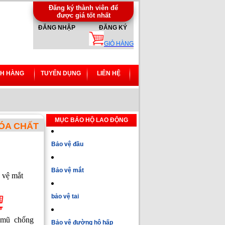
Đăng ký thành viên để
được giá tốt nhất
ĐĂNG NHẬP
ĐĂNG KÝ
GIỎ HÀNG
H HÀNG
TUYỂN DỤNG
LIÊN HỆ
MỤC BẢO HỘ LAO ĐỘNG
ÓA CHẤT
Bảo vệ đầu
Bảo vệ mắt
 vệ mắt
bảo vệ tai
 mũ chống
Bảo vệ đường hô hấp