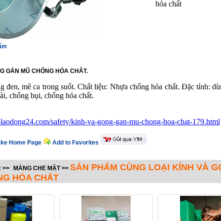
hóa chất
hẩm
NG GẮN MŨ CHỐNG HÓA CHẤT.
g đen, mê ca trong suốt. Chất liệu: Nhựa chống hóa chất. Đặc tính: d
ài, chống bụi, chống hóa chất.
holaodong24.com/safety/kinh-va-gong-gan-mu-chong-hoa-chat-179.html
ke Home Page
Add to Favorites
SẢN PHẨM CÙNG LOẠI KÍNH VÀ 
:
>>
MÀNG CHE MẶT
>>
NG HÓA CHẤT