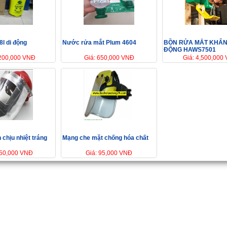
8l di động
Nước rửa mắt Plum 4604
BỒN RỬA MẮT KHẨN
ĐỘNG HAWS7501
,200,000 VNĐ
Giá: 650,000 VNĐ
Giá: 4,500,000
 chịu nhiệt tráng
Mạng che mặt chống hóa chất
350,000 VNĐ
Giá: 95,000 VNĐ