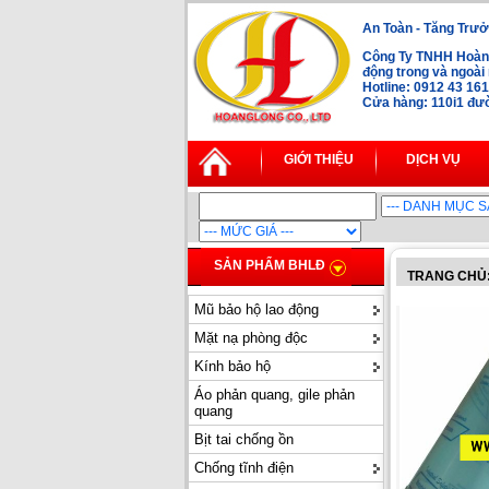
An Toàn - Tăng Trưở
Công Ty TNHH Hoàng
động trong và ngoà
Hotline: 0912 43 16
Cửa hàng: 110i1 đườ
GIỚI THIỆU
DỊCH VỤ
SẢN PHẨM BHLĐ
TRANG CHỦ
Mũ bảo hộ lao động
Mặt nạ phòng độc
Kính bảo hộ
Áo phản quang, gile phản
quang
Bịt tai chống ồn
Chống tĩnh điện