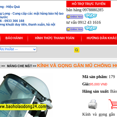
HỖ TRỢ TRỰC TUYẾN
ng - Hiệu Quả
bán hàng 0978880285
 Long - Cung cấp các mặt hàng bảo hộ lao
i nước
16 - 0933 366 168
tư vấn 0912 43 1616
ng khuất duy tiến, thanh xuân, hà nội
BẢO HÀNH
HÌNH THỨC THANH TOÁN
HƯỚNG DẪN KHÁC
KÍNH VÀ GỌNG GẮN MŨ CHỐNG H
:
>>
MÀNG CHE MẶT
>>
Mã sản phẩm
: 179
Giá:
95,000 VNĐ
Hãng sản xuất:
Bảo
Kính và gọng gắn