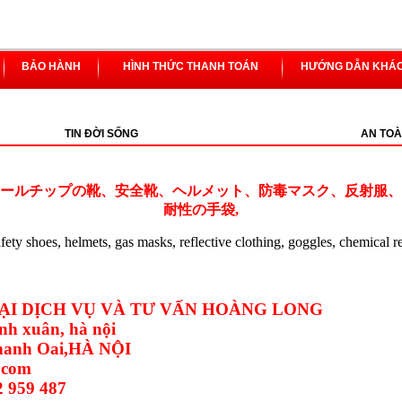
BẢO HÀNH
HÌNH THỨC THANH TOÁN
HƯỚNG DẪN KHÁ
TIN ĐỜI SỐNG
AN TOÀ
ールチップの靴、安全靴、ヘルメット、防毒マスク、反射服、
耐性の手袋,
safety shoes, helmets, gas masks, reflective clothing, goggles, chemical r
I DỊCH VỤ VÀ TƯ VẤN HOÀNG LONG
nh xuân, hà nội
Thanh Oai,HÀ NỘI
.com
2 959 487