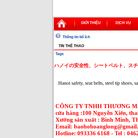
GIỚI THIỆU
DỊCH VỤ
Thông tin bổ ích
TIN THỂ THAO
Tags
ハノイの安全性、シートベルト、スチ
Hanoi safety, seat belts, steel tip shoes, 
CÔNG TY TNHH THƯƠNG MẠ
cửa hàng :100 Nguyễn Xiển, tha
Xưởng sản xuất : Bình Minh, 
Email: baohohoanglong@gmail
Hotline: 093336 6168 - Tel : 046