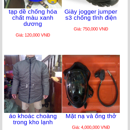
tạp dề chống hóa
Giày jogger jumper
chất màu xanh
s3 chống tĩnh điện
dương
Giá: 750,000 VNĐ
Giá: 120,000 VNĐ
áo khoác choàng
Mặt nạ và ống thở
trong kho lạnh
Giá: 4,000,000 VNĐ