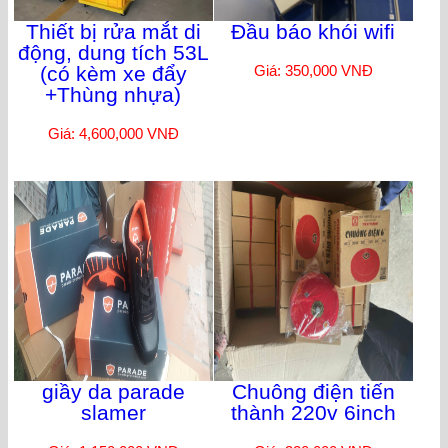
Thiết bị rửa mắt di
Đầu báo khói wifi
động, dung tích 53L
(có kèm xe đẩy
Giá: 350,000 VNĐ
+Thùng nhựa)
Giá: 4,600,000 VNĐ
giầy da parade
Chuông điện tiến
slamer
thành 220v 6inch