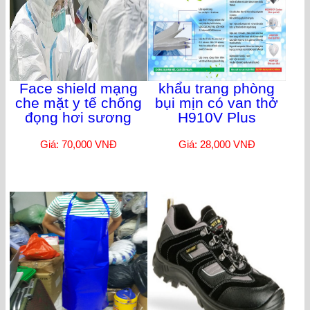
Face shield mạng
khẩu trang phòng
che mặt y tế chống
bụi mịn có van thở
đọng hơi sương
H910V Plus
Giá: 70,000 VNĐ
Giá: 28,000 VNĐ