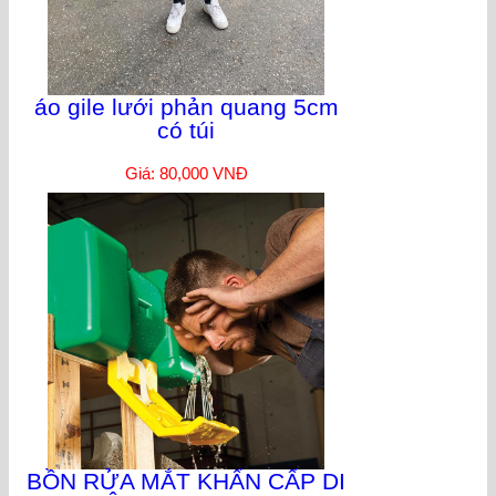
áo gile lưới phản quang 5cm
có túi
Giá: 80,000 VNĐ
BỒN RỬA MẮT KHẨN CẤP DI