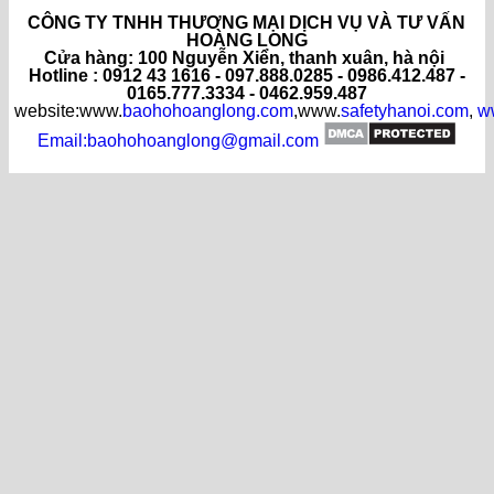
CÔNG TY TNHH THƯƠNG MẠI DỊCH VỤ VÀ TƯ VẤN
HOÀNG LONG
C
ửa hàng
: 100 Nguyễn Xiển, thanh xuân, hà nội
Hotline : 0912 43 1616 - 097.888.0285 - 0986.412.487 -
0165.777.3334 - 0462.959.487
website:www.
baohohoanglong.com
,www.
safetyhanoi.com
,
w
Email:baohohoanglong@gmail.com