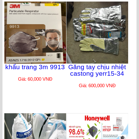
khẩu trang 3m 9913
Găng tay chịu nhiệt
castong yerr15-34
Giá: 60,000 VNĐ
Giá: 600,000 VNĐ