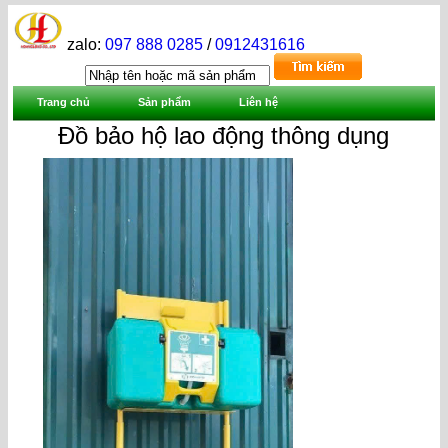
zalo:
097 888 0285
/
0912431616
Trang chủ
Sản phẩm
Liên hệ
Đồ bảo hộ lao động thông dụng