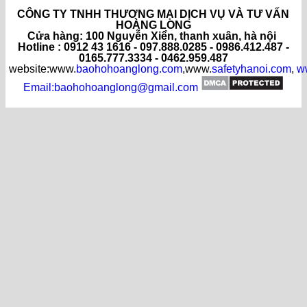
CÔNG TY TNHH THƯƠNG MẠI DỊCH VỤ VÀ TƯ VẤN
HOÀNG LONG
C
ửa hàng
: 100 Nguyễn Xiển, thanh xuân, hà nội
Hotline : 0912 43 1616 - 097.888.0285 - 0986.412.487 -
0165.777.3334 - 0462.959.487
website:www.
baohohoanglong.com
,www.
safetyhanoi.com
,
w
Email:baohohoanglong@gmail.com