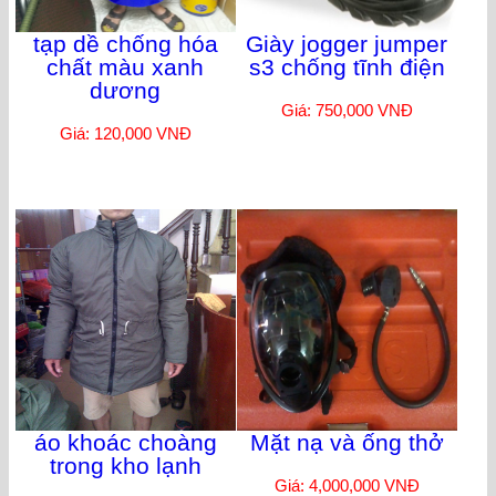
tạp dề chống hóa
Giày jogger jumper
chất màu xanh
s3 chống tĩnh điện
dương
Giá: 750,000 VNĐ
Giá: 120,000 VNĐ
áo khoác choàng
Mặt nạ và ống thở
trong kho lạnh
Giá: 4,000,000 VNĐ