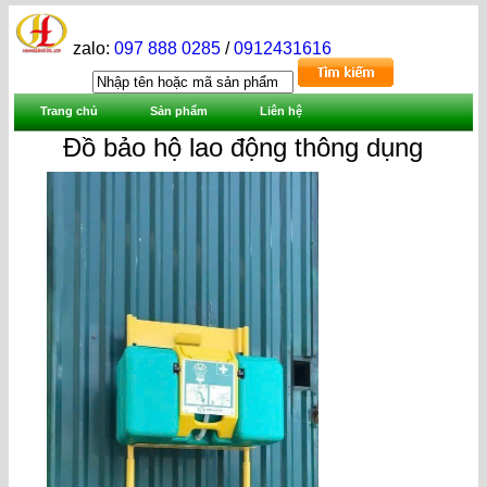
zalo:
097 888 0285
/
0912431616
Trang chủ
Sản phẩm
Liên hệ
Đồ bảo hộ lao động thông dụng