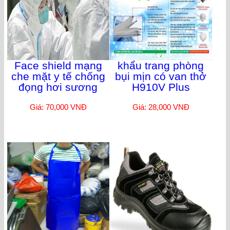
Face shield mạng
khẩu trang phòng
che mặt y tế chống
bụi mịn có van thở
đọng hơi sương
H910V Plus
Giá: 70,000 VNĐ
Giá: 28,000 VNĐ