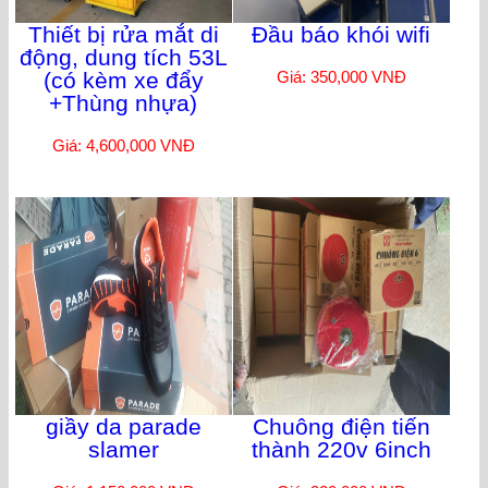
Thiết bị rửa mắt di
Đầu báo khói wifi
động, dung tích 53L
(có kèm xe đẩy
Giá: 350,000 VNĐ
+Thùng nhựa)
Giá: 4,600,000 VNĐ
giầy da parade
Chuông điện tiến
slamer
thành 220v 6inch