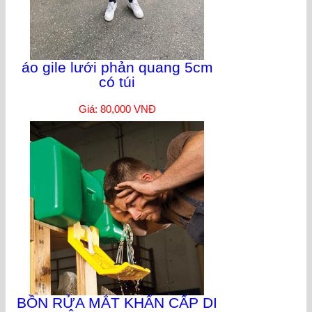
áo gile lưới phản quang 5cm
có túi
Giá: 80,000 VNĐ
BỒN RỬA MẮT KHẨN CẤP DI