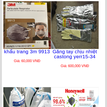
khẩu trang 3m 9913
Găng tay chịu nhiệt
castong yerr15-34
Giá: 60,000 VNĐ
Giá: 600,000 VNĐ