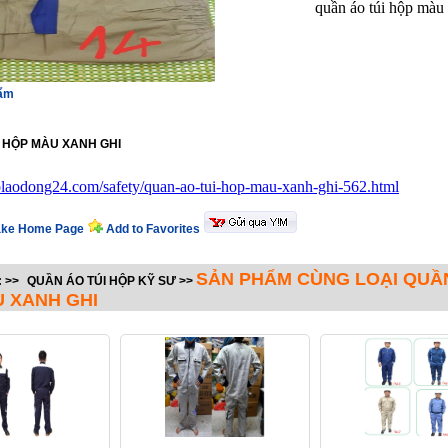
quần áo túi hộp màu
hẩm
 HỘP MÀU XANH GHI
holaodong24.com/safety/quan-ao-tui-hop-mau-xanh-ghi-562.html
ke Home Page
Add to Favorites
SẢN PHẨM CÙNG LOẠI QUẦN
:
>>
QUẦN ÁO TÚI HỘP KỸ SƯ
>>
 XANH GHI