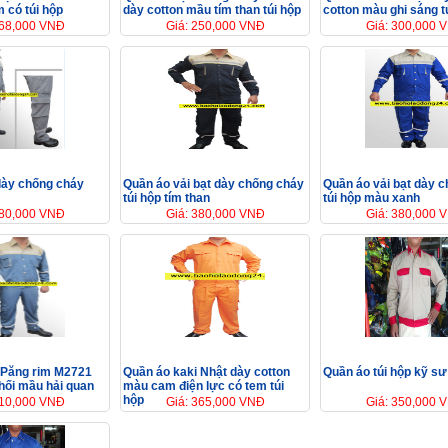
 có túi hộp
dày cotton mầu tím than túi hộp
cotton màu ghi sáng t
168,000 VNĐ
Giá: 250,000 VNĐ
Giá: 300,000 
dày chống cháy
Quần áo vải bạt dày chống cháy
Quần áo vải bạt dày 
túi hộp tím than
túi hộp màu xanh
380,000 VNĐ
Giá: 380,000 VNĐ
Giá: 380,000 
 Păng rim M2721
Quần áo kaki Nhật dày cotton
Quần áo túi hộp kỹ sư
hối mầu hải quan
màu cam điện lực có tem túi
hộp
310,000 VNĐ
Giá: 365,000 VNĐ
Giá: 350,000 