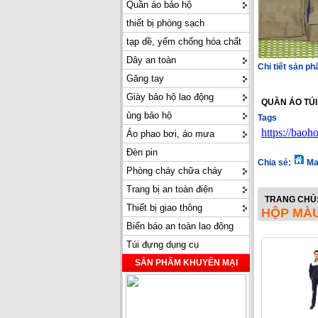
Quần áo bảo hộ
thiết bị phòng sạch
tạp dề, yếm chống hóa chất
Dây an toàn
Chi tiết sản p
Găng tay
Giày bảo hộ lao động
QUẦN ÁO TÚI
ủng bảo hộ
Tags
https://bao
Áo phao bơi, áo mưa
Đèn pin
Chia sẻ:
Ma
Phòng cháy chữa cháy
Trang bị an toàn điện
TRANG CHỦ
Thiết bị giao thông
HỘP MÀU
Biển báo an toàn lao động
Túi đựng dụng cụ
SẢN PHẨM KHUYẾN MẠI