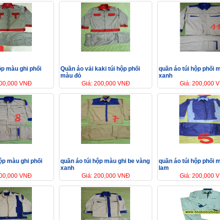
ộp màu ghi phối
Quần áo vải kaki túi hộp phối
quần áo túi hộp phối 
màu đỏ
xanh
200,000 VNĐ
Giá: 200,000 VNĐ
Giá: 200,000 
ộp màu ghi phối
quần áo túi hộp màu ghi be vàng
quần áo túi hộp phối 
xanh
lam
200,000 VNĐ
Giá: 200,000 VNĐ
Giá: 200,000 