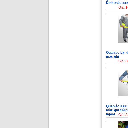
Định mầu cam
Giá: 
Quần áo bạt 
màu ghi
Giá: 
Quần áo kaki
màu ghi chì p
ngoại
Giá: 