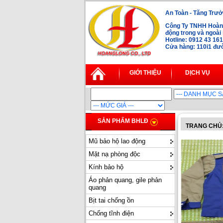
An Toàn - Tăng Trưở
Công Ty TNHH Hoàng
động trong và ngoà
Hotline: 0912 43 16
Cửa hàng: 110i1 đườ
GIỚI THIỆU
DỊCH VỤ
SẢN PHẨM BHLĐ
TRANG CHỦ
Mũ bảo hộ lao động
Mặt nạ phòng độc
Kính bảo hộ
Áo phản quang, gile phản
quang
Bịt tai chống ồn
Chống tĩnh điện