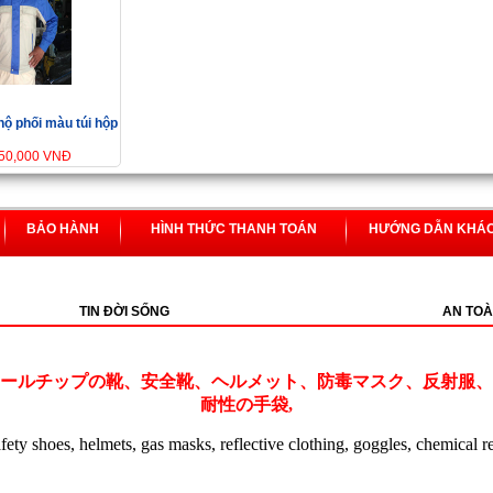
hộ phối màu túi hộp
350,000 VNĐ
BẢO HÀNH
HÌNH THỨC THANH TOÁN
HƯỚNG DẪN KHÁ
TIN ĐỜI SỐNG
AN TOÀ
ールチップの靴、安全靴、ヘルメット、防毒マスク、反射服、
耐性の手袋,
safety shoes, helmets, gas masks, reflective clothing, goggles, chemical r