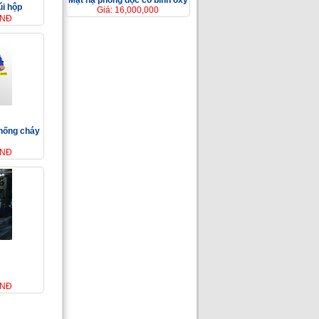
Mặt nạ phòng độc có bình ôxy
úi hộp
Giá: 16,000,000
VNĐ
chống cháy
VNĐ
VNĐ