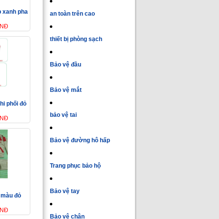
p xanh pha
an toàn trên cao
VNĐ
thiết bị phòng sạch
Bảo vệ đầu
Bảo vệ mắt
hi phối đỏ
bảo vệ tai
VNĐ
Bảo vệ đường hô hấp
Trang phục bảo hộ
Bảo vệ tay
à màu đỏ
VNĐ
Bảo vệ chân