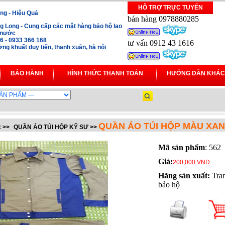
HỖ TRỢ TRỰC TUYẾN
ng - Hiệu Quả
bán hàng 0978880285
 Long - Cung cấp các mặt hàng bảo hộ lao
i nước
16 - 0933 366 168
tư vấn 0912 43 1616
ng khuất duy tiến, thanh xuân, hà nội
BẢO HÀNH
HÌNH THỨC THANH TOÁN
HƯỚNG DẪN KHÁC
QUẦN ÁO TÚI HỘP MÀU XAN
:
>>
QUẦN ÁO TÚI HỘP KỸ SƯ
>>
Mã sản phẩm
: 562
Giá:
200,000 VNĐ
Hãng sản xuất:
Tra
bảo hộ