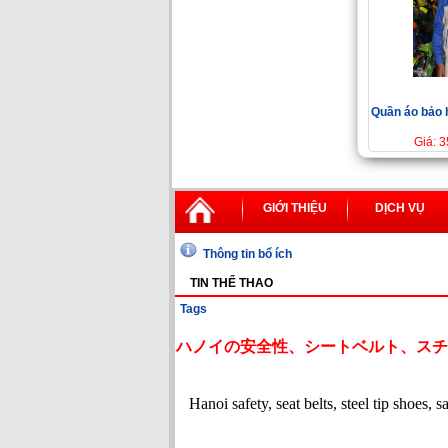
Quần áo bảo 
Giá: 
GIỚI THIỆU
DỊCH VỤ
Thông tin bổ ích
TIN THỂ THAO
Tags
ハノイの安全性、シートベルト、スチ
Hanoi safety, seat belts, steel tip shoes, 