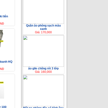
i liên
VNĐ
Quần áo phòng sạch màu
xanh
Giá: 170,000
 doanh HQ
áo gile chống rét 3 lớp
VNĐ
Giá: 160,000
y 100