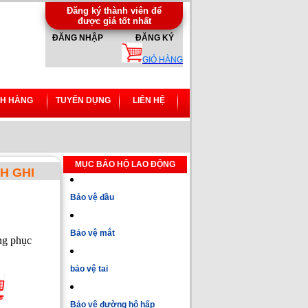
Đăng ký thành viên để
được giá tốt nhất
ĐĂNG NHẬP
ĐĂNG KÝ
GIỎ HÀNG
H HÀNG
TUYỂN DỤNG
LIÊN HỆ
MỤC BẢO HỘ LAO ĐỘNG
H GHI
Bảo vệ đầu
Bảo vệ mắt
ng phục
bảo vệ tai
Bảo vệ đường hô hấp