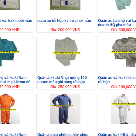
 vải kaki phối màu
quần áo túi hộp kỹ sư phối màu
Quần áo bảo hộ vải kak
doanh HQ pha mầu
200,000 VNĐ
Giá: 200,000 VNĐ
Giá: 350,000 
hộ vải kaki Nam
Quần áo kaki Nhật mỏng 100
Quần áo vải kaki liên
h lá mạ Lilama có
cotton màu ghi sáng túi hộp
túi hộp
170,000 VNĐ
Giá: 250,000 VNĐ
Giá: 190,000 
hộ vải kaki Nam
Quần áo bạt chống cháy chéo
Quần áo kaki Nhật dà