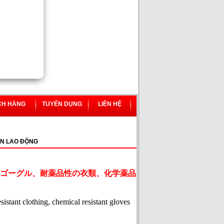
CH HÀNG
TUYỂN DỤNG
LIÊN HỆ
N LAO ĐỘNG
ゴーグル、耐薬品性の衣類、化学薬品
esistant clothing, chemical resistant gloves