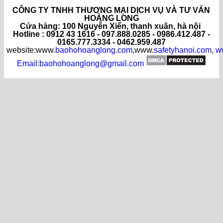
CÔNG TY TNHH THƯƠNG MẠI DỊCH VỤ VÀ TƯ VẤN
HOÀNG LONG
C
ửa hàng
: 100 Nguyễn Xiển, thanh xuân, hà nội
Hotline : 0912 43 1616 - 097.888.0285 - 0986.412.487 -
0165.777.3334 - 0462.959.487
website:www.
baohohoanglong.com
,www.
safetyhanoi.com
,
w
Email:baohohoanglong@gmail.com