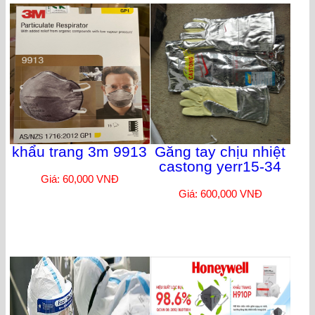
khẩu trang 3m 9913
Găng tay chịu nhiệt
castong yerr15-34
Giá: 60,000 VNĐ
Giá: 600,000 VNĐ