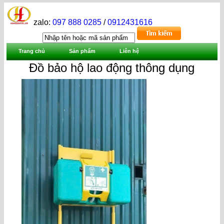
zalo:
097 888 0285
/
0912431616
Trang chủ
Sản phẩm
Liên hệ
Đồ bảo hộ lao động thông dụng