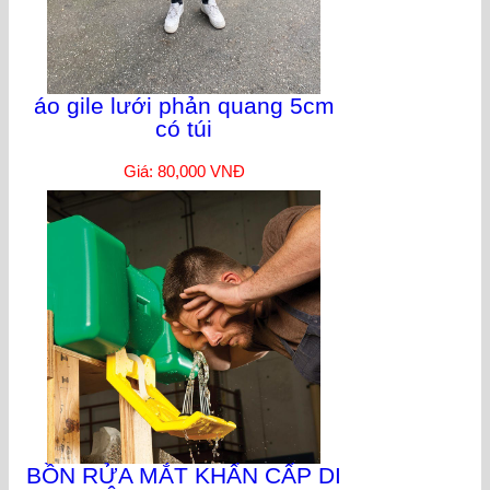
áo gile lưới phản quang 5cm
có túi
Giá: 80,000 VNĐ
BỒN RỬA MẮT KHẨN CẤP DI