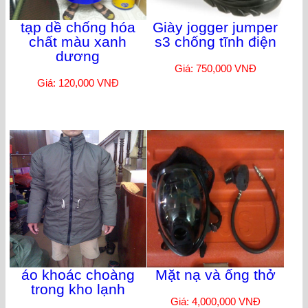
tạp dề chống hóa
Giày jogger jumper
chất màu xanh
s3 chống tĩnh điện
dương
Giá: 750,000 VNĐ
Giá: 120,000 VNĐ
áo khoác choàng
Mặt nạ và ống thở
trong kho lạnh
Giá: 4,000,000 VNĐ