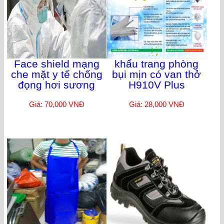
Face shield mạng
khẩu trang phòng
che mặt y tế chống
bụi mịn có van thở
đọng hơi sương
H910V Plus
Giá: 70,000 VNĐ
Giá: 28,000 VNĐ