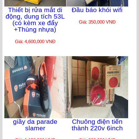
Thiết bị rửa mắt di
Đầu báo khói wifi
động, dung tích 53L
(có kèm xe đẩy
Giá: 350,000 VNĐ
+Thùng nhựa)
Giá: 4,600,000 VNĐ
giầy da parade
Chuông điện tiến
slamer
thành 220v 6inch