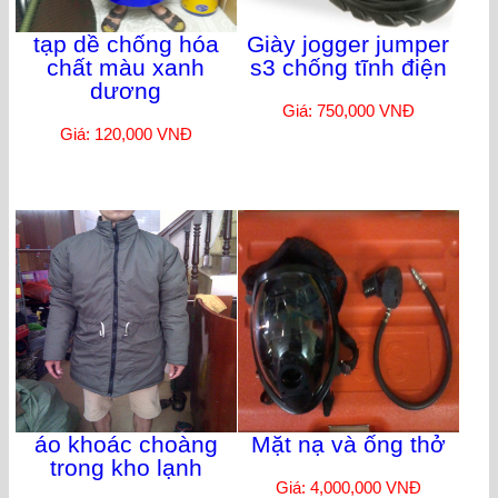
tạp dề chống hóa
Giày jogger jumper
chất màu xanh
s3 chống tĩnh điện
dương
Giá: 750,000 VNĐ
Giá: 120,000 VNĐ
áo khoác choàng
Mặt nạ và ống thở
trong kho lạnh
Giá: 4,000,000 VNĐ