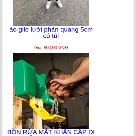
áo gile lưới phản quang 5cm
có túi
Giá: 80,000 VNĐ
BỒN RỬA MẮT KHẨN CẤP DI