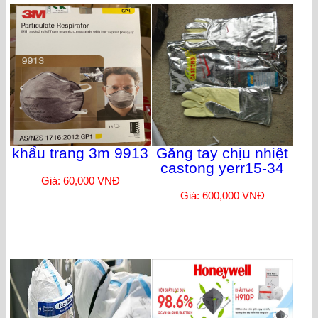
khẩu trang 3m 9913
Găng tay chịu nhiệt
castong yerr15-34
Giá: 60,000 VNĐ
Giá: 600,000 VNĐ