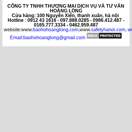
CÔNG TY TNHH THƯƠNG MẠI DỊCH VỤ VÀ TƯ VẤN
HOÀNG LONG
C
ửa hàng
: 100 Nguyễn Xiển, thanh xuân, hà nội
Hotline : 0912 43 1616 - 097.888.0285 - 0986.412.487 -
0165.777.3334 - 0462.959.487
website:www.
baohohoanglong.com
,www.
safetyhanoi.com
,
w
Email:baohohoanglong@gmail.com