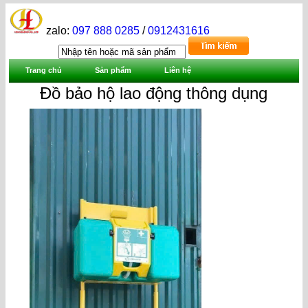
zalo:
097 888 0285
/
0912431616
Trang chủ
Sản phẩm
Liên hệ
Đồ bảo hộ lao động thông dụng