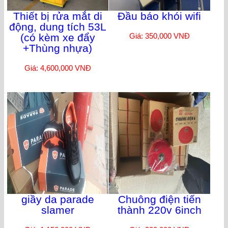
Thiết bị rửa mắt di
Đầu báo khói wifi
động, dung tích 53L
(có kèm xe đẩy
Giá: 350,000 VNĐ
+Thùng nhựa)
Giá: 4,600,000 VNĐ
giầy da parade
Chuông điện tiến
slamer
thành 220v 6inch