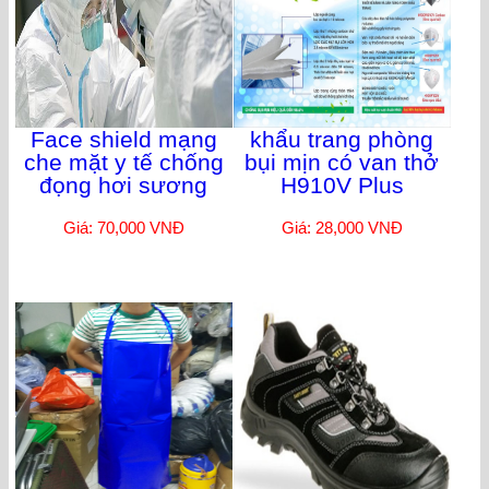
Face shield mạng
khẩu trang phòng
che mặt y tế chống
bụi mịn có van thở
đọng hơi sương
H910V Plus
Giá: 70,000 VNĐ
Giá: 28,000 VNĐ