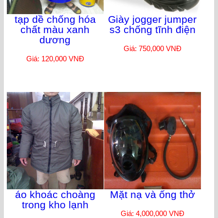
tạp dề chống hóa
Giày jogger jumper
chất màu xanh
s3 chống tĩnh điện
dương
Giá: 750,000 VNĐ
Giá: 120,000 VNĐ
áo khoác choàng
Mặt nạ và ống thở
trong kho lạnh
Giá: 4,000,000 VNĐ