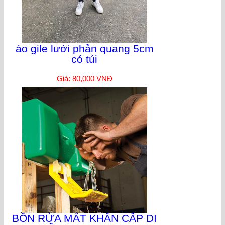
áo gile lưới phản quang 5cm
có túi
Giá: 80,000 VNĐ
BỒN RỬA MẮT KHẨN CẤP DI