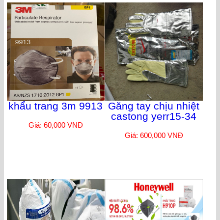
khẩu trang 3m 9913
Găng tay chịu nhiệt
castong yerr15-34
Giá: 60,000 VNĐ
Giá: 600,000 VNĐ