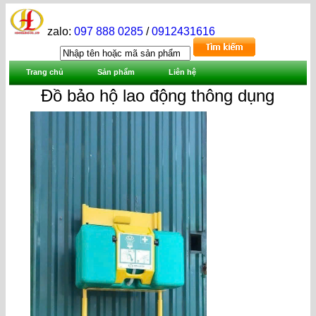
zalo:
097 888 0285
/
0912431616
Trang chủ
Sản phẩm
Liên hệ
Đồ bảo hộ lao động thông dụng