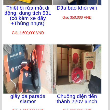
Thiết bị rửa mắt di
Đầu báo khói wifi
động, dung tích 53L
(có kèm xe đẩy
Giá: 350,000 VNĐ
+Thùng nhựa)
Giá: 4,600,000 VNĐ
giầy da parade
Chuông điện tiến
slamer
thành 220v 6inch