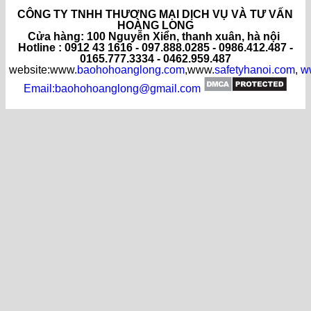
CÔNG TY TNHH THƯƠNG MẠI DỊCH VỤ VÀ TƯ VẤN
HOÀNG LONG
C
ửa hàng
: 100 Nguyễn Xiển, thanh xuân, hà nội
Hotline : 0912 43 1616 - 097.888.0285 - 0986.412.487 -
0165.777.3334 - 0462.959.487
website:www.
baohohoanglong.com
,www.
safetyhanoi.com
,
w
Email:baohohoanglong@gmail.com