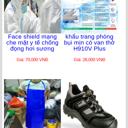
Face shield mạng
khẩu trang phòng
che mặt y tế chống
bụi mịn có van thở
đọng hơi sương
H910V Plus
Giá: 70,000 VNĐ
Giá: 28,000 VNĐ