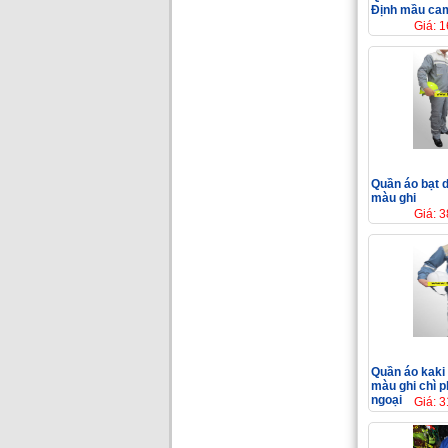
Định mầu cam
Giá: 
Quần áo bạt 
màu ghi
Giá: 
Quần áo kaki
màu ghi chì p
ngoại
Giá: 