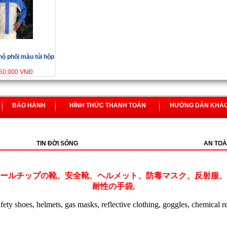
hộ phối màu túi hộp
350,000 VNĐ
BẢO HÀNH
HÌNH THỨC THANH TOÁN
HƯỚNG DẪN KHÁ
TIN ĐỜI SỐNG
AN TOÀ
ールチップの靴、安全靴、ヘルメット、防毒マスク、反射服、
耐性の手袋,
safety shoes, helmets, gas masks, reflective clothing, goggles, chemical r