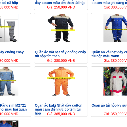
 có túi hộp
dày cotton mầu tím than túi hộp
cotton màu ghi sáng t
168,000 VNĐ
Giá: 250,000 VNĐ
Giá: 300,000 
dày chống cháy
Quần áo vải bạt dày chống cháy
Quần áo vải bạt dày 
túi hộp tím than
túi hộp màu xanh
380,000 VNĐ
Giá: 380,000 VNĐ
Giá: 380,000 
 Păng rim M2721
Quần áo kaki Nhật dày cotton
Quần áo túi hộp kỹ sư
hối mầu hải quan
màu cam điện lực có tem túi
hộp
310,000 VNĐ
Giá: 365,000 VNĐ
Giá: 350,000 