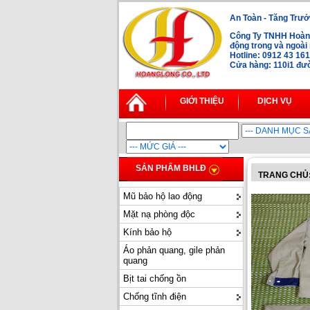
An Toàn - Tăng Trưở
Công Ty TNHH Hoàng
động trong và ngoà
Hotline: 0912 43 16
Cửa hàng: 110i1 đườ
GIỚI THIỆU
DỊCH VỤ
SẢN PHẨM BHLĐ
TRANG CHỦ
Mũ bảo hộ lao động
Mặt nạ phòng độc
Kính bảo hộ
Áo phản quang, gile phản
quang
Bịt tai chống ồn
Chống tĩnh điện