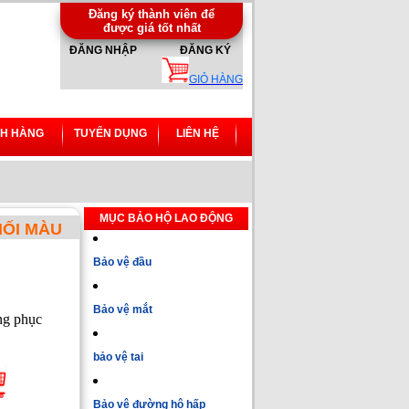
Đăng ký thành viên để
được giá tốt nhất
ĐĂNG NHẬP
ĐĂNG KÝ
GIỎ HÀNG
H HÀNG
TUYỂN DỤNG
LIÊN HỆ
MỤC BẢO HỘ LAO ĐỘNG
HỐI MÀU
Bảo vệ đầu
Bảo vệ mắt
ng phục
bảo vệ tai
Bảo vệ đường hô hấp