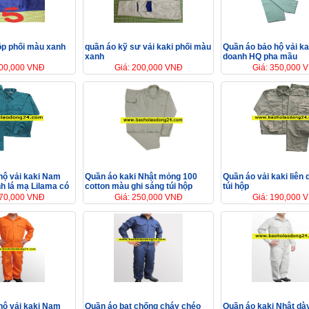
hộp phối màu xanh
quần áo kỹ sư vải kaki phối màu
Quần áo bảo hộ vải kak
xanh
doanh HQ pha mầu
200,000 VNĐ
Giá: 200,000 VNĐ
Giá: 350,000 
hộ vải kaki Nam
Quần áo kaki Nhật mỏng 100
Quần áo vải kaki liên
h lá mạ Lilama có
cotton màu ghi sáng túi hộp
túi hộp
170,000 VNĐ
Giá: 250,000 VNĐ
Giá: 190,000 
hộ vải kaki Nam
Quần áo bạt chống cháy chéo
Quần áo kaki Nhật dà