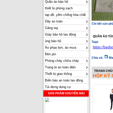
Quần áo bảo hộ
thiết bị phòng sạch
tạp dề, yếm chống hóa chất
Dây an toàn
Chi tiết sản p
Găng tay
Giày bảo hộ lao động
QUẦN ÁO TÚI
ủng bảo hộ
Tags
https://bao
Áo phao bơi, áo mưa
Đèn pin
Chia sẻ:
Ma
Phòng cháy chữa cháy
Trang bị an toàn điện
TRANG CHỦ
Thiết bị giao thông
HỘP KỸ 
Biển báo an toàn lao động
Túi đựng dụng cụ
SẢN PHẨM KHUYẾN MẠI