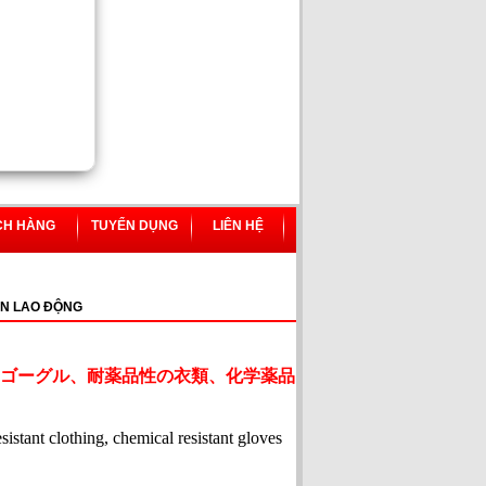
CH HÀNG
TUYỂN DỤNG
LIÊN HỆ
N LAO ĐỘNG
ゴーグル、耐薬品性の衣類、化学薬品
esistant clothing, chemical resistant gloves