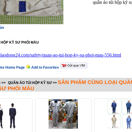
quần áo túi hộp kỹ 
hẩm
 HỘP KỸ SƯ PHỐI MÀU
holaodong24.com/safety/quan-ao-tui-hop-ky-su-phoi-mau-556.html
ke Home Page
Add to Favorites
SẢN PHẨM CÙNG LOẠI QUẦN
:
>>
QUẦN ÁO TÚI HỘP KỸ SƯ
>>
SƯ PHỐI MÀU