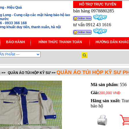
HỖ TRỢ TRỰC TUYẾN
ng - Hiệu Quả
bán hàng 0978880285
 Long - Cung cấp các mặt hàng bảo hộ lao
i nước
16 - 0933 366 168
tư vấn 0912 43 1616
ng khuất duy tiến, thanh xuân, hà nội
BẢO HÀNH
HÌNH THỨC THANH TOÁN
HƯỚNG DẪN KHÁC
QUẦN ÁO TÚI HỘP KỸ SƯ P
:
>>
QUẦN ÁO TÚI HỘP KỸ SƯ
>>
Mã sản phẩm
: 556
Giá:
200,000 VNĐ
Hãng sản xuất:
Tra
bảo hộ