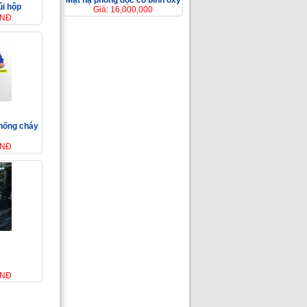
Mặt nạ phòng độc có bình ôxy
úi hộp
Giá: 16,000,000
VNĐ
chống cháy
VNĐ
VNĐ