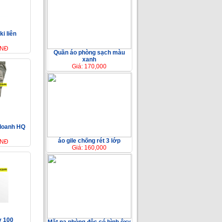
i liên
VNĐ
Quần áo phòng sạch màu
xanh
Giá: 170,000
 doanh HQ
áo gile chống rét 3 lớp
VNĐ
Giá: 160,000
y 100