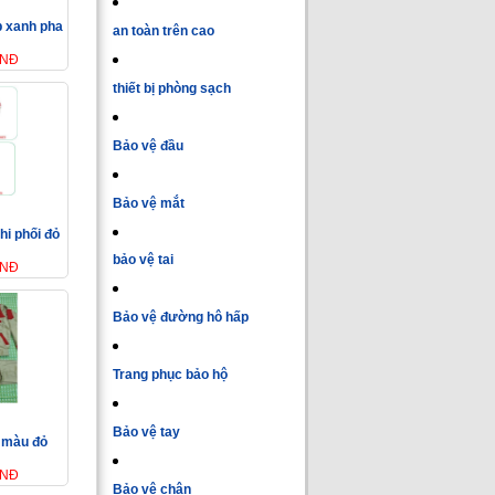
p xanh pha
an toàn trên cao
VNĐ
thiết bị phòng sạch
Bảo vệ đầu
Bảo vệ mắt
hi phối đỏ
bảo vệ tai
VNĐ
Bảo vệ đường hô hấp
Trang phục bảo hộ
Bảo vệ tay
à màu đỏ
VNĐ
Bảo vệ chân