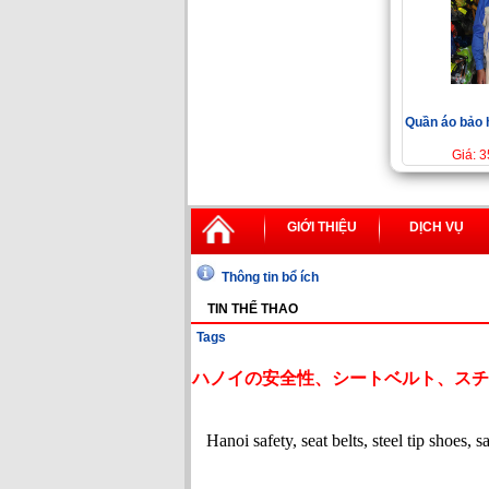
Quần áo bảo 
Giá: 
GIỚI THIỆU
DỊCH VỤ
Thông tin bổ ích
TIN THỂ THAO
Tags
ハノイの安全性、シートベルト、スチ
Hanoi safety, seat belts, steel tip shoes, 