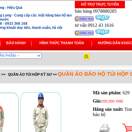
HỖ TRỢ TRỰC TUYẾN
ng - Hiệu Quả
bán hàng 0978880285
 Long - Cung cấp các mặt hàng bảo hộ lao
i nước
16 - 0933 366 168
tư vấn 0912 43 1616
ng khuất duy tiến, thanh xuân, hà nội
BẢO HÀNH
HÌNH THỨC THANH TOÁN
HƯỚNG DẪN KHÁC
QUẦN ÁO BẢO HỘ TÚI HỘP 
:
>>
QUẦN ÁO TÚI HỘP KỸ SƯ
>>
Mã sản phẩm
: 629
Giá:
200,000 VNĐ
Hãng sản xuất:
Tra
bảo hộ