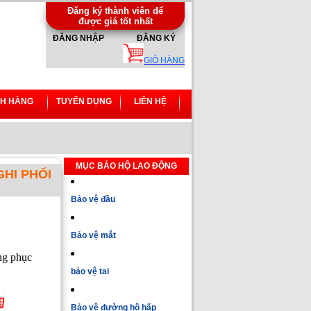
Đăng ký thành viên để
được giá tốt nhất
ĐĂNG NHẬP
ĐĂNG KÝ
GIỎ HÀNG
H HÀNG
TUYỂN DỤNG
LIÊN HỆ
MỤC BẢO HỘ LAO ĐỘNG
GHI PHỐI
Bảo vệ đầu
Bảo vệ mắt
ng phục
bảo vệ tai
Bảo vệ đường hô hấp