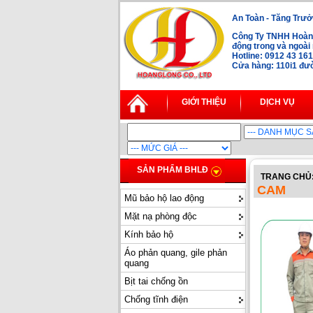
An Toàn - Tăng Trưở
Công Ty TNHH Hoàng
động trong và ngoà
Hotline: 0912 43 16
Cửa hàng: 110i1 đườ
GIỚI THIỆU
DỊCH VỤ
SẢN PHẨM BHLĐ
TRANG CHỦ
CAM
Mũ bảo hộ lao động
Mặt nạ phòng độc
Kính bảo hộ
Áo phản quang, gile phản
quang
Bịt tai chống ồn
Chống tĩnh điện