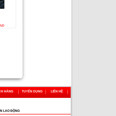
VNĐ
CH HÀNG
TUYỂN DỤNG
LIÊN HỆ
N LAO ĐỘNG