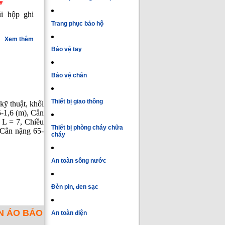
i hộp ghi
Trang phục bảo hộ
Xem thêm
Bảo vệ tay
Bảo vệ chân
Thiết bị giao thông
kỹ thuật, khối
5-1,6 (m), Cân
 L = 7, Chiều
Thiết bị phòng cháy chữa
 Cân nặng 65-
cháy
An toàn sông nước
Đèn pin, đen sạc
N ÁO BẢO
An toàn điện