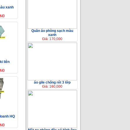
màu xanh
VNĐ
Quần áo phòng sạch màu
xanh
Giá: 170,000
i liên
VNĐ
áo gile chống rét 3 lớp
Giá: 160,000
 doanh HQ
VNĐ