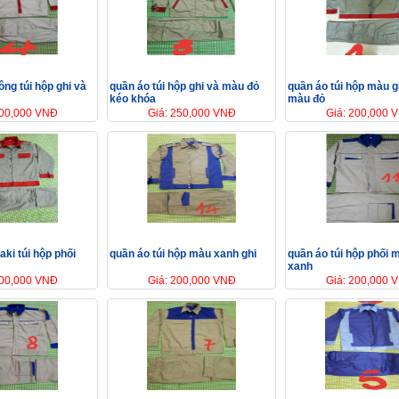
ông túi hộp ghi và
quần áo túi hộp ghi và màu đỏ
quần áo túi hộp màu g
kéo khóa
màu đỏ
200,000 VNĐ
Giá: 250,000 VNĐ
Giá: 200,000 
aki túi hộp phối
quần áo túi hộp màu xanh ghi
quần áo túi hộp phối 
xanh
200,000 VNĐ
Giá: 200,000 VNĐ
Giá: 200,000 