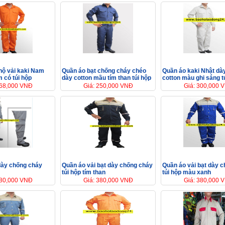
hộ vải kaki Nam
Quần áo bạt chống cháy chéo
Quần áo kaki Nhật dà
 có túi hộp
dày cotton mầu tím than túi hộp
cotton màu ghi sáng t
168,000 VNĐ
Giá: 250,000 VNĐ
Giá: 300,000 
dày chống cháy
Quần áo vải bạt dày chống cháy
Quần áo vải bạt dày 
túi hộp tím than
túi hộp màu xanh
380,000 VNĐ
Giá: 380,000 VNĐ
Giá: 380,000 