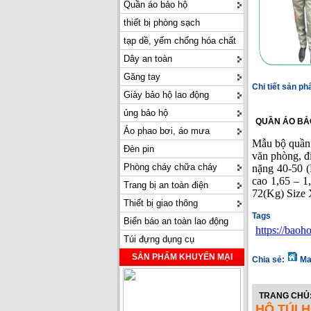
Quần áo bảo hộ
thiết bị phòng sạch
tạp dề, yếm chống hóa chất
Dây an toàn
Găng tay
Chi tiết sản p
Giày bảo hộ lao động
ủng bảo hộ
QUẦN ÁO BẢO
Áo phao bơi, áo mưa
Mẫu bộ quần á
Đèn pin
văn phòng, đ
Phòng cháy chữa cháy
nặng 40-50 (
cao 1,65 – 1
Trang bị an toàn điện
72(Kg) Size 
Thiết bị giao thông
Tags
Biển báo an toàn lao động
https://bao
Túi đựng dụng cụ
SẢN PHẨM KHUYẾN MẠI
Chia sẻ:
Ma
TRANG CHỦ
HỘ TÚI 