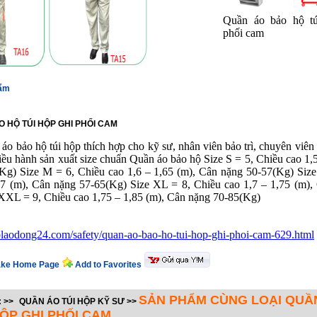
Quần áo bảo hộ tú
phối cam
hẩm
 HỘ TÚI HỘP GHI PHỐI CAM
o bảo hộ túi hộp thích hợp cho kỹ sư, nhân viên bảo trì, chuyên viên 
iều hành sản xuất size chuẩn Quần áo bảo hộ Size S = 5, Chiều cao 1,
Kg) Size M = 6, Chiều cao 1,6 – 1,65 (m), Cân nặng 50-57(Kg) Size
,7 (m), Cân nặng 57-65(Kg) Size XL = 8, Chiều cao 1,7 – 1,75 (m),
XXL = 9, Chiều cao 1,75 – 1,85 (m), Cân nặng 70-85(Kg)
holaodong24.com/safety/quan-ao-bao-ho-tui-hop-ghi-phoi-cam-629.html
ke Home Page
Add to Favorites
SẢN PHẨM CÙNG LOẠI QUẦ
:
>>
QUẦN ÁO TÚI HỘP KỸ SƯ
>>
HỘP GHI PHỐI CAM