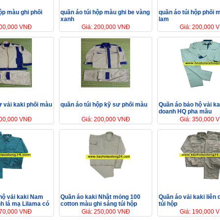
ộp màu ghi phối
quần áo túi hộp màu ghi be vàng
quần áo túi hộp phối 
xanh
lam
200,000 VNĐ
Giá: 200,000 VNĐ
Giá: 200,000 
 vải kaki phối màu
quần áo túi hộp kỹ sư phối màu
Quần áo bảo hộ vải kak
doanh HQ pha mầu
200,000 VNĐ
Giá: 200,000 VNĐ
Giá: 350,000 
hộ vải kaki Nam
Quần áo kaki Nhật mỏng 100
Quần áo vải kaki liên
h lá mạ Lilama có
cotton màu ghi sáng túi hộp
túi hộp
170,000 VNĐ
Giá: 250,000 VNĐ
Giá: 190,000 