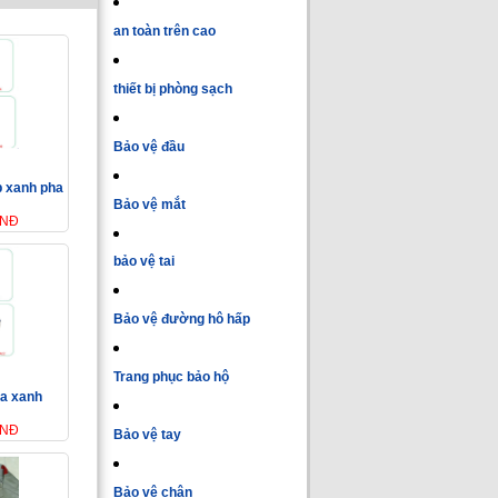
an toàn trên cao
thiết bị phòng sạch
Bảo vệ đầu
p xanh pha
Bảo vệ mắt
VNĐ
bảo vệ tai
Bảo vệ đường hô hấp
Trang phục bảo hộ
ha xanh
VNĐ
Bảo vệ tay
Bảo vệ chân