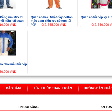
 Păng rim M2721
Quần áo kaki Nhật dày cotton
Quần áo túi hộp kỹ sư
hối mầu hải quan
màu cam điện lực có tem túi
hộp
310,000 VNĐ
Giá: 365,000 VNĐ
Giá: 350,000 
hộ phối màu túi hộp
350,000 VNĐ
BẢO HÀNH
HÌNH THỨC THANH TOÁN
HƯỚNG DẪN KHÁ
TIN ĐỜI SỐNG
AN TOÀ