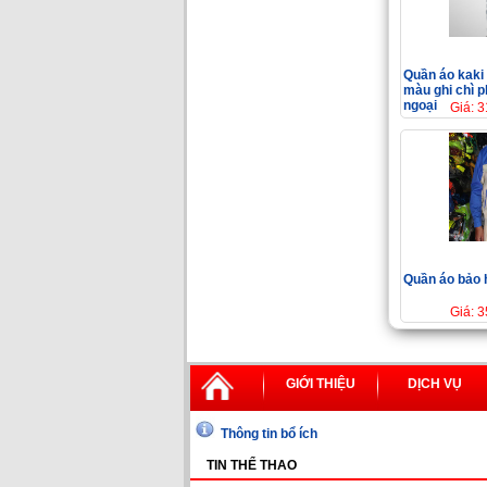
Quần áo kaki
màu ghi chì p
ngoại
Giá: 
Quần áo bảo 
Giá: 
GIỚI THIỆU
DỊCH VỤ
Thông tin bổ ích
TIN THỂ THAO