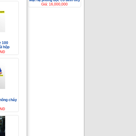
Mặt nạ phòng độc có bình ôxy
Giá: 16,000,000
y 100
úi hộp
VNĐ
chống cháy
VNĐ