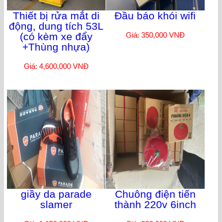
Thiết bị rửa mắt di
Đầu báo khói wifi
động, dung tích 53L
(có kèm xe đẩy
Giá: 350,000 VNĐ
+Thùng nhựa)
Giá: 4,600,000 VNĐ
giầy da parade
Chuông điện tiến
slamer
thành 220v 6inch