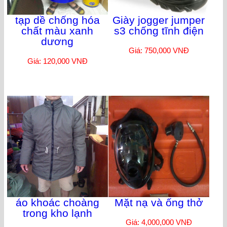
tạp dề chống hóa
Giày jogger jumper
chất màu xanh
s3 chống tĩnh điện
dương
Giá: 750,000 VNĐ
Giá: 120,000 VNĐ
áo khoác choàng
Mặt nạ và ống thở
trong kho lạnh
Giá: 4,000,000 VNĐ