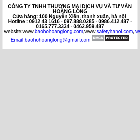
CÔNG TY TNHH THƯƠNG MẠI DỊCH VỤ VÀ TƯ VẤN
HOÀNG LONG
C
ửa hàng
: 100 Nguyễn Xiển, thanh xuân, hà nội
Hotline : 0912 43 1616 - 097.888.0285 - 0986.412.487 -
0165.777.3334 - 0462.959.487
website:www.
baohohoanglong.com
,www.
safetyhanoi.com
,
w
Email:baohohoanglong@gmail.com