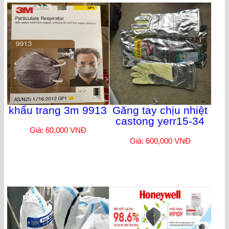
khẩu trang 3m 9913
Găng tay chịu nhiệt
castong yerr15-34
Giá: 60,000 VNĐ
Giá: 600,000 VNĐ