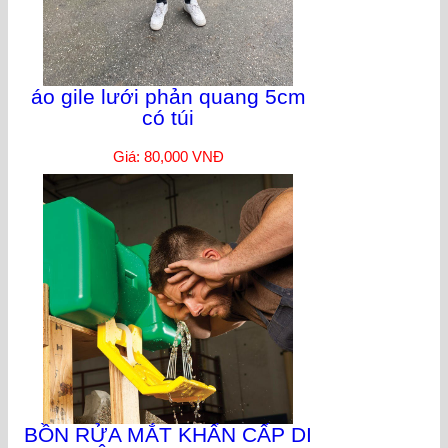
áo gile lưới phản quang 5cm
có túi
Giá: 80,000 VNĐ
BỒN RỬA MẮT KHẨN CẤP DI