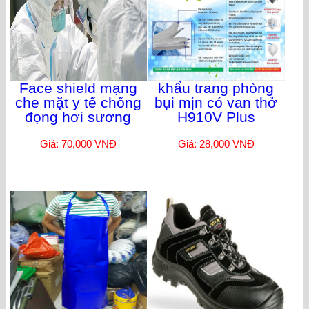
Face shield mạng
khẩu trang phòng
che mặt y tế chống
bụi mịn có van thở
đọng hơi sương
H910V Plus
Giá: 70,000 VNĐ
Giá: 28,000 VNĐ