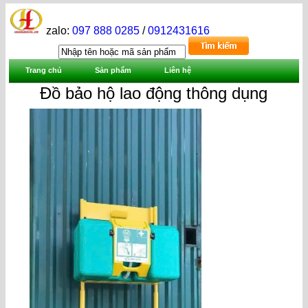
zalo:
097 888 0285
/
0912431616
Trang chủ
Sản phẩm
Liên hệ
Đồ bảo hộ lao động thông dụng