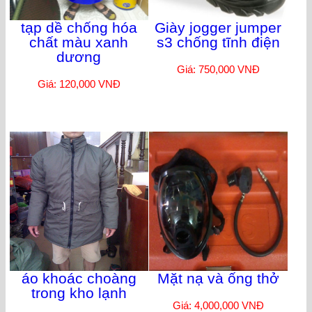
tạp dề chống hóa
Giày jogger jumper
chất màu xanh
s3 chống tĩnh điện
dương
Giá: 750,000 VNĐ
Giá: 120,000 VNĐ
áo khoác choàng
Mặt nạ và ống thở
trong kho lạnh
Giá: 4,000,000 VNĐ