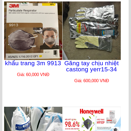
khẩu trang 3m 9913
Găng tay chịu nhiệt
castong yerr15-34
Giá: 60,000 VNĐ
Giá: 600,000 VNĐ