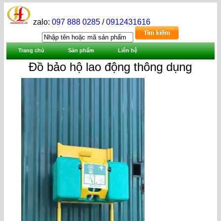
zalo:
097 888 0285
/
0912431616
Trang chủ
Sản phẩm
Liên hệ
Đồ bảo hộ lao động thông dụng