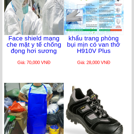
Face shield mạng
khẩu trang phòng
che mặt y tế chống
bụi mịn có van thở
đọng hơi sương
H910V Plus
Giá: 70,000 VNĐ
Giá: 28,000 VNĐ