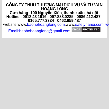
CÔNG TY TNHH THƯƠNG MẠI DỊCH VỤ VÀ TƯ VẤN
HOÀNG LONG
C
ửa hàng
: 100 Nguyễn Xiển, thanh xuân, hà nội
Hotline : 0912 43 1616 - 097.888.0285 - 0986.412.487 -
0165.777.3334 - 0462.959.487
website:www.
baohohoanglong.com
,www.
safetyhanoi.com
,
w
Email:baohohoanglong@gmail.com