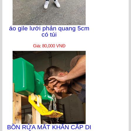
áo gile lưới phản quang 5cm
có túi
Giá: 80,000 VNĐ
BỒN RỬA MẮT KHẨN CẤP DI