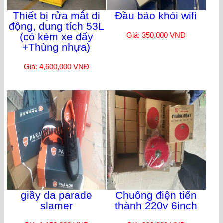
Thiết bị rửa mắt di
Đầu báo khói wifi
động, dung tích 53L
(có kèm xe đẩy
Giá: 350,000 VNĐ
+Thùng nhựa)
Giá: 4,600,000 VNĐ
giầy da parade
Chuông điện tiến
slamer
thành 220v 6inch