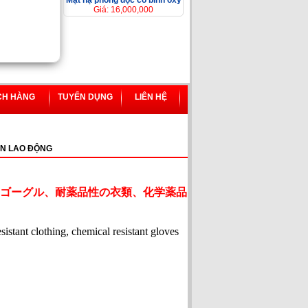
Mặt nạ phòng độc có bình ôxy
Giá: 16,000,000
CH HÀNG
TUYỂN DỤNG
LIÊN HỆ
N LAO ĐỘNG
ゴーグル、耐薬品性の衣類、化学薬品
esistant clothing, chemical resistant gloves