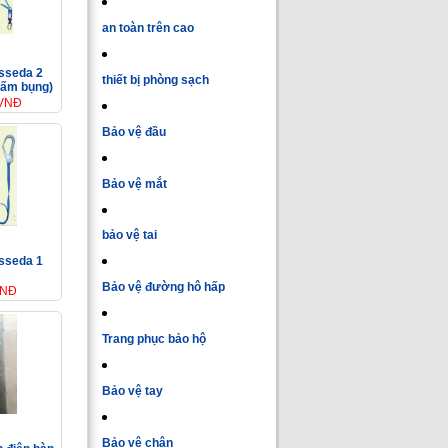
an toàn trên cao
 sseda 2
thiết bị phòng sạch
bấm bụng)
 VNĐ
Bảo vệ đầu
Bảo vệ mắt
bảo vệ tai
 sseda 1
Bảo vệ đường hô hấp
VNĐ
Trang phục bảo hộ
Bảo vệ tay
Bảo vệ chân