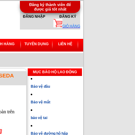
Đăng ký thành viên để
được giá tốt nhất
ĐĂNG NHẬP
ĐĂNG KÝ
GIỎ HÀNG
H HÀNG
TUYỂN DỤNG
LIÊN HỆ
MỤC BẢO HỘ LAO ĐỘNG
SEDA
Bảo vệ đầu
Bảo vệ mắt
oàn trên
bảo vệ tai
Bảo vệ đường hô hấp