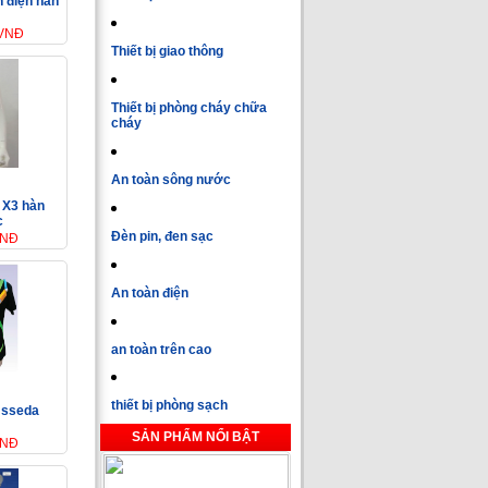
h điện hàn
 VNĐ
Thiết bị giao thông
Thiết bị phòng cháy chữa
cháy
An toàn sông nước
 X3 hàn
c
Đèn pin, đen sạc
VNĐ
An toàn điện
an toàn trên cao
thiết bị phòng sạch
 sseda
m
SẢN PHẨM NỔI BẬT
VNĐ