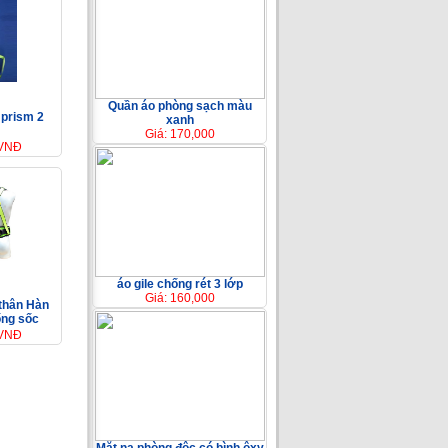
Quần áo phòng sạch màu
 prism 2
xanh
Giá: 170,000
 VNĐ
áo gile chống rét 3 lớp
Giá: 160,000
 thân Hàn
ống sốc
 VNĐ