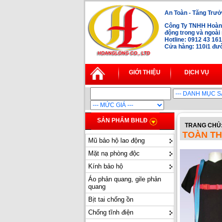
An Toàn - Tăng Trưở
Công Ty TNHH Hoàng
động trong và ngoà
Hotline: 0912 43 16
Cửa hàng: 110i1 đườ
GIỚI THIỆU
DỊCH VỤ
SẢN PHẨM BHLĐ
TRANG CHỦ
TOÀN TH
Mũ bảo hộ lao động
Mặt nạ phòng độc
Kính bảo hộ
Áo phản quang, gile phản
quang
Bịt tai chống ồn
Chống tĩnh điện