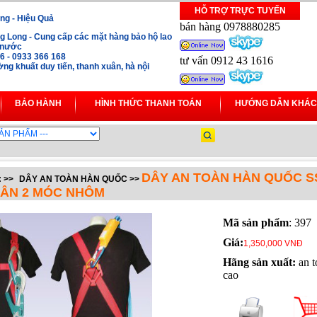
HỖ TRỢ TRỰC TUYẾN
ng - Hiệu Quả
bán hàng 0978880285
 Long - Cung cấp các mặt hàng bảo hộ lao
i nước
16 - 0933 366 168
tư vấn 0912 43 1616
ng khuất duy tiến, thanh xuân, hà nội
BẢO HÀNH
HÌNH THỨC THANH TOÁN
HƯỚNG DẪN KHÁC
DÂY AN TOÀN HÀN QUỐC S
:
>>
DÂY AN TOÀN HÀN QUỐC
>>
ÂN 2 MÓC NHÔM
Mã sản phẩm
: 397
Giá:
1,350,000 VNĐ
Hãng sản xuất:
an t
cao