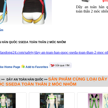
Dây an toàn hàn q
toàn thân 2 móc nh
hẩm
N HÀN QUỐC SSEDA TOÀN THÂN 2 MÓC NHÔM
holaodong24.com/safety/day-an-toan-han-quoc-sseda-toan-than-2-moc-
ke Home Page
Add to Favorites
SẢN PHẨM CÙNG LOẠI DÂY
:
>>
DÂY AN TOÀN HÀN QUỐC
>>
C SSEDA TOÀN THÂN 2 MÓC NHÔM