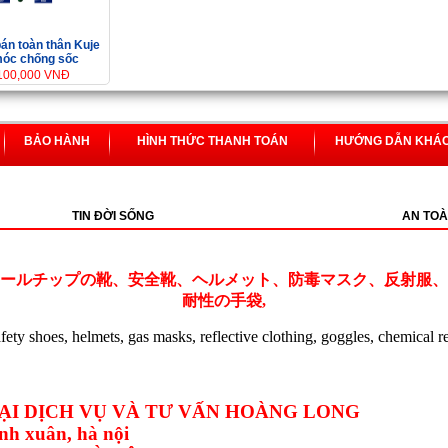
án toàn thân Kuje
móc chống sốc
,100,000 VNĐ
BẢO HÀNH
HÌNH THỨC THANH TOÁN
HƯỚNG DẪN KHÁ
TIN ĐỜI SỐNG
AN TOÀ
ールチップの靴、安全靴、ヘルメット、防毒マスク、反射服、
耐性の手袋,
safety shoes, helmets, gas masks, reflective clothing, goggles, chemical r
I DỊCH VỤ VÀ TƯ VẤN HOÀNG LONG
nh xuân, hà nội