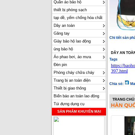
Quần áo bảo hộ
thiết bị phòng sạch
tạp dề, yếm chống hóa chất
Dây an toàn
Găng tay
Chi tiết sản p
Giày bảo hộ lao động
ủng bảo hộ
DÂY AN TOÀ
Áo phao bơi, áo mưa
Tags
Đèn pin
https://bao
397.html
Phòng cháy chữa cháy
Trang bị an toàn điện
Chia sẻ:
Ma
Thiết bị giao thông
Biển báo an toàn lao động
TRANG CHỦ
Túi đựng dụng cụ
HÀN QUỐ
SẢN PHẨM KHUYẾN MẠI