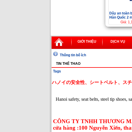
Dây an toàn b
Hàn Quốc 2 
Giá: 1
GIỚI THIỆU
DỊCH VỤ
Thông tin bổ ích
TIN THỂ THAO
Tags
ハノイの安全性、シートベルト、スチ
Hanoi safety, seat belts, steel tip shoes, 
CÔNG TY TNHH THƯƠNG MẠ
cửa hàng :100 Nguyễn Xiển, tha