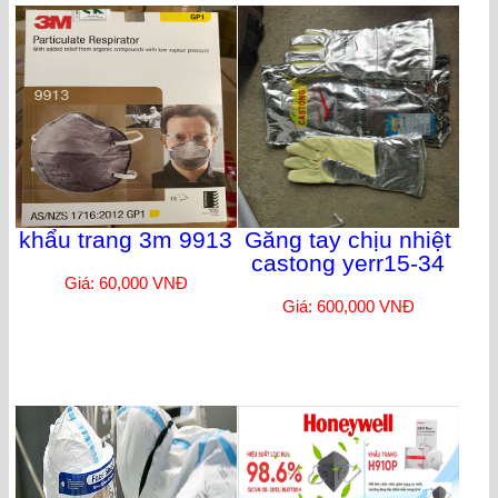
khẩu trang 3m 9913
Găng tay chịu nhiệt
castong yerr15-34
Giá: 60,000 VNĐ
Giá: 600,000 VNĐ