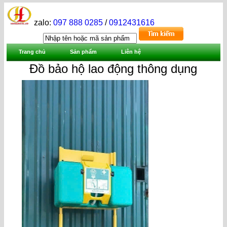
zalo:
097 888 0285
/
0912431616
Trang chủ
Sản phẩm
Liên hệ
Đồ bảo hộ lao động thông dụng