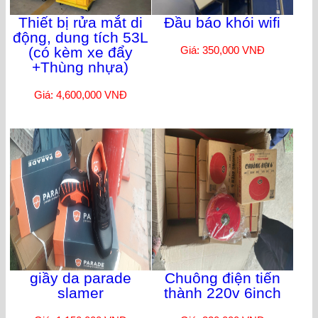
Thiết bị rửa mắt di
Đầu báo khói wifi
động, dung tích 53L
(có kèm xe đẩy
Giá: 350,000 VNĐ
+Thùng nhựa)
Giá: 4,600,000 VNĐ
giầy da parade
Chuông điện tiến
slamer
thành 220v 6inch