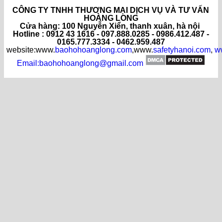
CÔNG TY TNHH THƯƠNG MẠI DỊCH VỤ VÀ TƯ VẤN
HOÀNG LONG
C
ửa hàng
: 100 Nguyễn Xiển, thanh xuân, hà nội
Hotline : 0912 43 1616 - 097.888.0285 - 0986.412.487 -
0165.777.3334 - 0462.959.487
website:www.
baohohoanglong.com
,www.
safetyhanoi.com
,
w
Email:baohohoanglong@gmail.com