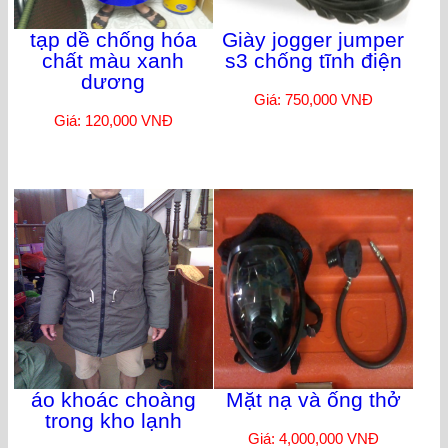
tạp dề chống hóa
Giày jogger jumper
chất màu xanh
s3 chống tĩnh điện
dương
Giá: 750,000 VNĐ
Giá: 120,000 VNĐ
áo khoác choàng
Mặt nạ và ống thở
trong kho lạnh
Giá: 4,000,000 VNĐ