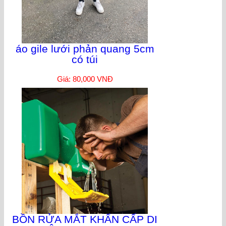
áo gile lưới phản quang 5cm
có túi
Giá: 80,000 VNĐ
BỒN RỬA MẮT KHẨN CẤP DI