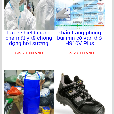
Face shield mạng
khẩu trang phòng
che mặt y tế chống
bụi mịn có van thở
đọng hơi sương
H910V Plus
Giá: 70,000 VNĐ
Giá: 28,000 VNĐ