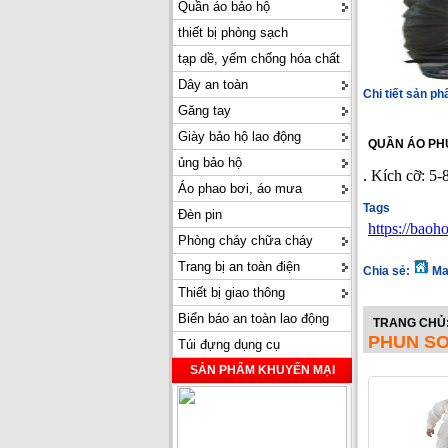
Quần áo bảo hộ
thiết bị phòng sạch
tạp dề, yếm chống hóa chất
Dây an toàn
Chi tiết sản p
Găng tay
Giày bảo hộ lao động
QUẦN ÁO PH
ủng bảo hộ
. Kích cỡ: 5-
Áo phao bơi, áo mưa
Tags
Đèn pin
https://bao
Phòng cháy chữa cháy
Trang bị an toàn điện
Chia sẻ:
Ma
Thiết bị giao thông
Biển báo an toàn lao động
TRANG CHỦ
PHUN S
Túi đựng dụng cụ
SẢN PHẨM KHUYẾN MẠI