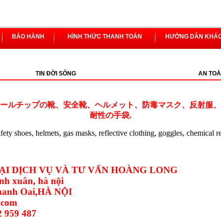
BẢO HÀNH
HÌNH THỨC THANH TOÁN
HƯỚNG DẪN KHÁ
TIN ĐỜI SỐNG
AN TOÀ
ールチップの靴、安全靴、ヘルメット、防毒マスク、反射服、
耐性の手袋,
safety shoes, helmets, gas masks, reflective clothing, goggles, chemical r
I DỊCH VỤ VÀ TƯ VẤN HOÀNG LONG
nh xuân, hà nội
Thanh Oai,HÀ NỘI
.com
2 959 487