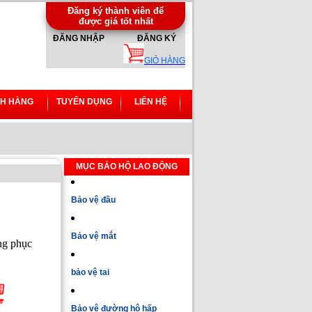
Đăng ký thành viên để
được giá tốt nhất
ĐĂNG NHẬP
ĐĂNG KÝ
GIỎ HÀNG
H HÀNG
TUYỂN DỤNG
LIÊN HỆ
MỤC BẢO HỘ LAO ĐỘNG
Bảo vệ đầu
Bảo vệ mắt
ng phục
bảo vệ tai
Bảo vệ đường hô hấp