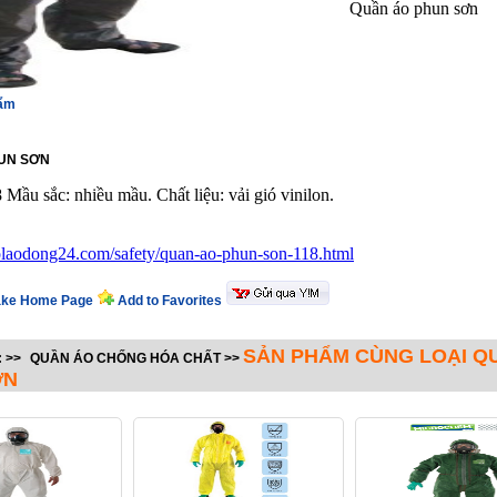
Quần áo phun sơn
hẩm
UN SƠN
8 Mầu sắc: nhiều mầu. Chất liệu: vải gió vinilon.
holaodong24.com/safety/quan-ao-phun-son-118.html
ke Home Page
Add to Favorites
SẢN PHẨM CÙNG LOẠI Q
:
>>
QUẦN ÁO CHỐNG HÓA CHẤT
>>
ƠN