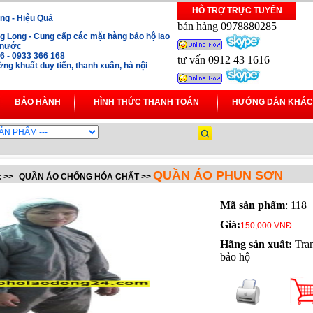
HỖ TRỢ TRỰC TUYẾN
ng - Hiệu Quả
bán hàng 0978880285
 Long - Cung cấp các mặt hàng bảo hộ lao
i nước
16 - 0933 366 168
tư vấn 0912 43 1616
ng khuất duy tiến, thanh xuân, hà nội
BẢO HÀNH
HÌNH THỨC THANH TOÁN
HƯỚNG DẪN KHÁC
QUẦN ÁO PHUN SƠN
:
>>
QUẦN ÁO CHỐNG HÓA CHẤT
>>
Mã sản phẩm
: 118
Giá:
150,000 VNĐ
Hãng sản xuất:
Tra
bảo hộ