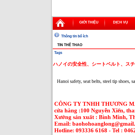
GIỚI THIỆU
DỊCH VỤ
Thông tin bổ ích
TIN THỂ THAO
Tags
ハノイの安全性、シートベルト、スチ
Hanoi safety, seat belts, steel tip shoes, 
CÔNG TY TNHH THƯƠNG MẠ
cửa hàng :100 Nguyễn Xiển, tha
Xưởng sản xuất : Bình Minh, 
Email: baohohoanglong@gmail
Hotline: 093336 6168 - Tel : 046