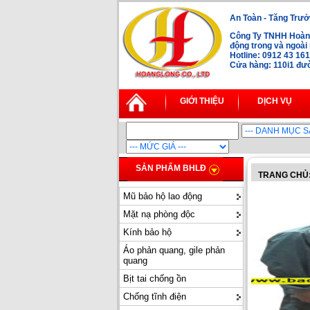
An Toàn - Tăng Trưở
Công Ty TNHH Hoàng
động trong và ngoà
Hotline: 0912 43 16
Cửa hàng: 110i1 đườ
GIỚI THIỆU
DỊCH VỤ
SẢN PHẨM BHLĐ
TRANG CHỦ
Mũ bảo hộ lao động
Mặt nạ phòng độc
Kính bảo hộ
Áo phản quang, gile phản
quang
Bịt tai chống ồn
Chống tĩnh điện