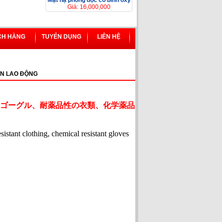
Mặt nạ phòng độc có bình ôxy
Giá: 16,000,000
CH HÀNG
TUYỂN DỤNG
LIÊN HỆ
N LAO ĐỘNG
ゴーグル、耐薬品性の衣類、化学薬品
esistant clothing, chemical resistant gloves