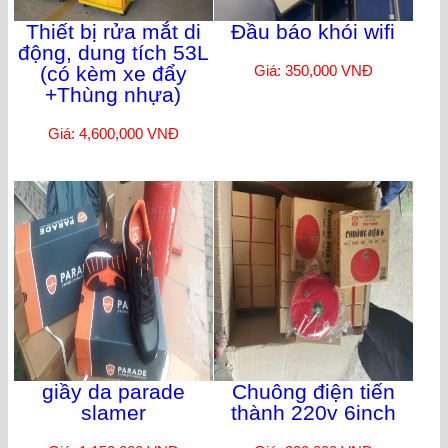
Thiết bị rửa mắt di
Đầu báo khói wifi
động, dung tích 53L
(có kèm xe đẩy
Giá: 350,000 VNĐ
+Thùng nhựa)
Giá: 4,600,000 VNĐ
giầy da parade
Chuông điện tiến
slamer
thành 220v 6inch