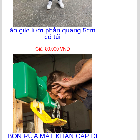
áo gile lưới phản quang 5cm
có túi
Giá: 80,000 VNĐ
BỒN RỬA MẮT KHẨN CẤP DI