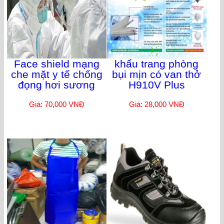
Face shield mạng
khẩu trang phòng
che mặt y tế chống
bụi mịn có van thở
đọng hơi sương
H910V Plus
Giá: 70,000 VNĐ
Giá: 28,000 VNĐ