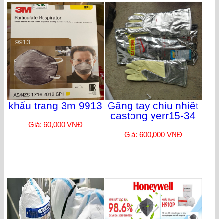
khẩu trang 3m 9913
Găng tay chịu nhiệt
castong yerr15-34
Giá: 60,000 VNĐ
Giá: 600,000 VNĐ