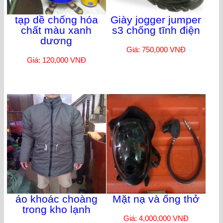
tạp dề chống hóa
Giày jogger jumper
chất màu xanh
s3 chống tĩnh điện
dương
Giá: 750,000 VNĐ
Giá: 120,000 VNĐ
áo khoác choàng
Mặt nạ và ống thở
trong kho lạnh
Giá: 4,000,000 VNĐ