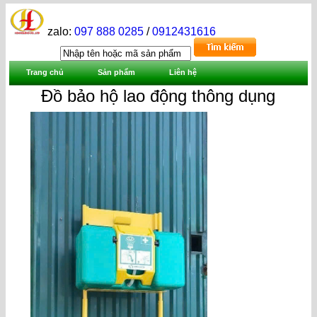
zalo:
097 888 0285
/
0912431616
Trang chủ
Sản phẩm
Liên hệ
Đồ bảo hộ lao động thông dụng