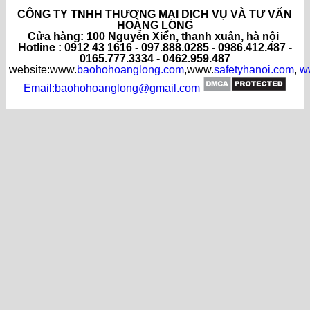
CÔNG TY TNHH THƯƠNG MẠI DỊCH VỤ VÀ TƯ VẤN
HOÀNG LONG
C
ửa hàng
: 100 Nguyễn Xiển, thanh xuân, hà nội
Hotline : 0912 43 1616 - 097.888.0285 - 0986.412.487 -
0165.777.3334 - 0462.959.487
website:www.
baohohoanglong.com
,www.
safetyhanoi.com
,
w
Email:baohohoanglong@gmail.com