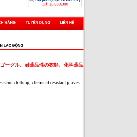
Mặt nạ phòng độc có bình ôxy
Giá: 16,000,000
CH HÀNG
TUYỂN DỤNG
LIÊN HỆ
N LAO ĐỘNG
ゴーグル、耐薬品性の衣類、化学薬品
esistant clothing, chemical resistant gloves