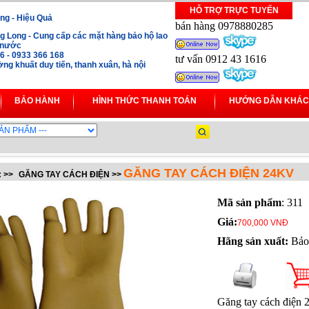
HỖ TRỢ TRỰC TUYẾN
ng - Hiệu Quả
bán hàng 0978880285
 Long - Cung cấp các mặt hàng bảo hộ lao
i nước
16 - 0933 366 168
tư vấn 0912 43 1616
ng khuất duy tiến, thanh xuân, hà nội
BẢO HÀNH
HÌNH THỨC THANH TOÁN
HƯỚNG DẪN KHÁC
GĂNG TAY CÁCH ĐIỆN 24KV
:
>>
GĂNG TAY CÁCH ĐIỆN
>>
Mã sản phẩm
: 311
Giá:
700,000 VNĐ
Hãng sản xuất:
Bảo 
Găng tay cách điện 