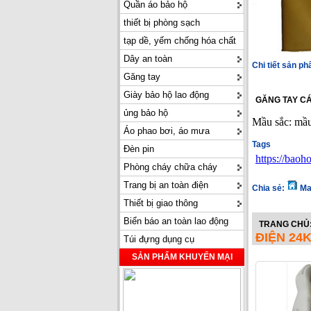
Quần áo bảo hộ
thiết bị phòng sạch
tạp dề, yếm chống hóa chất
Dây an toàn
Chi tiết sản p
Găng tay
Giày bảo hộ lao động
GĂNG TAY CÁ
ủng bảo hộ
Mầu sắc: mầu
Áo phao bơi, áo mưa
Tags
Đèn pin
https://bao
Phòng cháy chữa cháy
Trang bị an toàn điện
Chia sẻ:
Ma
Thiết bị giao thông
Biển báo an toàn lao động
TRANG CHỦ
ĐIỆN 24
Túi đựng dụng cụ
SẢN PHẨM KHUYẾN MẠI