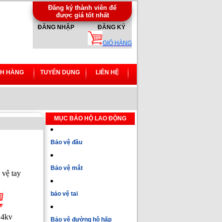
Đăng ký thành viên để
được giá tốt nhất
ĐĂNG NHẬP
ĐĂNG KÝ
GIỎ HÀNG
H HÀNG
TUYỂN DỤNG
LIÊN HỆ
MỤC BẢO HỘ LAO ĐỘNG
Bảo vệ đầu
Bảo vệ mắt
vệ tay
bảo vệ tai
24kv
Bảo vệ đường hô hấp