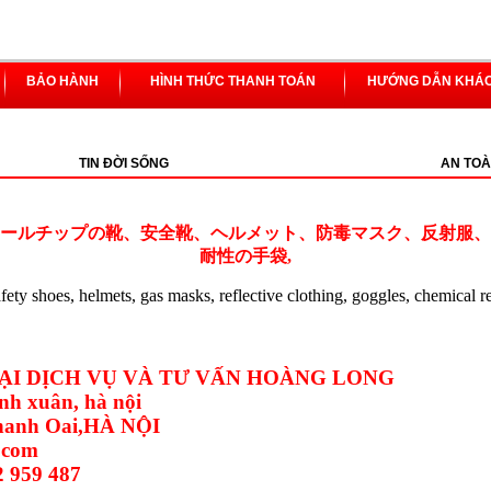
BẢO HÀNH
HÌNH THỨC THANH TOÁN
HƯỚNG DẪN KHÁ
TIN ĐỜI SỐNG
AN TOÀ
ールチップの靴、安全靴、ヘルメット、防毒マスク、反射服、
耐性の手袋,
safety shoes, helmets, gas masks, reflective clothing, goggles, chemical r
I DỊCH VỤ VÀ TƯ VẤN HOÀNG LONG
nh xuân, hà nội
Thanh Oai,HÀ NỘI
.com
2 959 487