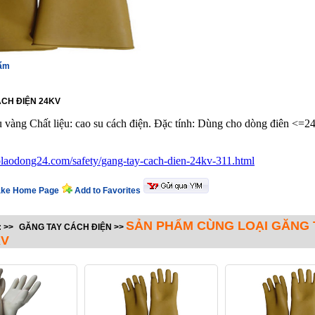
hẩm
CH ĐIỆN 24KV
 vàng Chất liệu: cao su cách điện. Đặc tính: Dùng cho dòng điên <=2
holaodong24.com/safety/gang-tay-cach-dien-24kv-311.html
ke Home Page
Add to Favorites
SẢN PHẨM CÙNG LOẠI GĂNG 
:
>>
GĂNG TAY CÁCH ĐIỆN
>>
KV