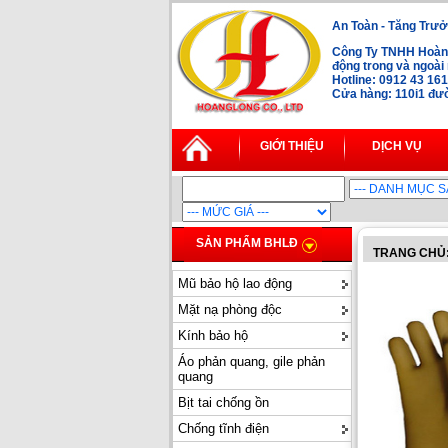
An Toàn - Tăng Trưở
Công Ty TNHH Hoàng
động trong và ngoà
Hotline: 0912 43 16
Cửa hàng: 110i1 đườ
GIỚI THIỆU
DỊCH VỤ
SẢN PHẨM BHLĐ
TRANG CHỦ
Mũ bảo hộ lao động
Mặt nạ phòng độc
Kính bảo hộ
Áo phản quang, gile phản
quang
Bịt tai chống ồn
Chống tĩnh điện