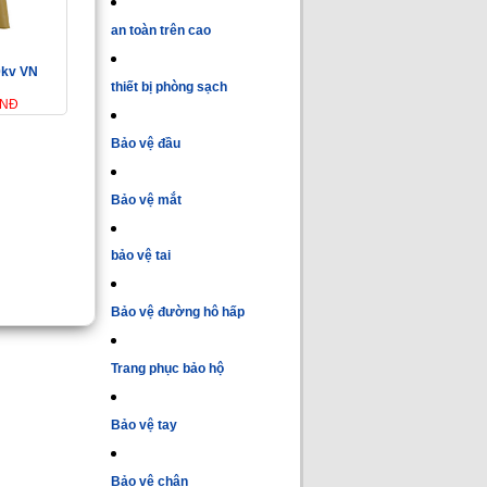
an toàn trên cao
0kv VN
thiết bị phòng sạch
VNĐ
Bảo vệ đầu
Bảo vệ mắt
bảo vệ tai
Bảo vệ đường hô hấp
Trang phục bảo hộ
Bảo vệ tay
Bảo vệ chân