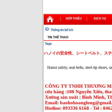
GIỚI THIỆU
DỊCH VỤ
Thông tin bổ ích
TIN THỂ THAO
Tags
ハノイの安全性、シートベルト、スチ
Hanoi safety, seat belts, steel tip shoes, 
CÔNG TY TNHH THƯƠNG MẠ
cửa hàng :100 Nguyễn Xiển, tha
Xưởng sản xuất : Bình Minh, 
Email: baohohoanglong@gmail
Hotline: 093336 6168 - Tel : 046