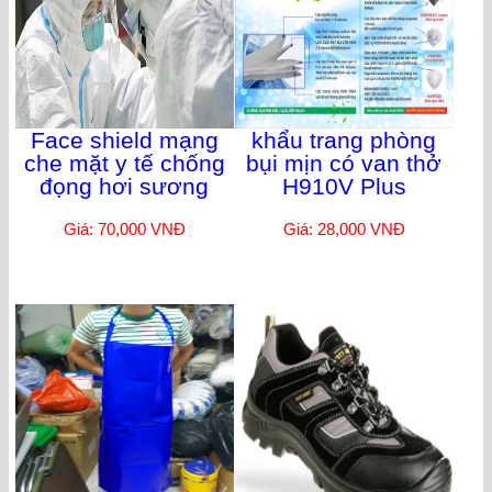
Face shield mạng
khẩu trang phòng
che mặt y tế chống
bụi mịn có van thở
đọng hơi sương
H910V Plus
Giá: 70,000 VNĐ
Giá: 28,000 VNĐ