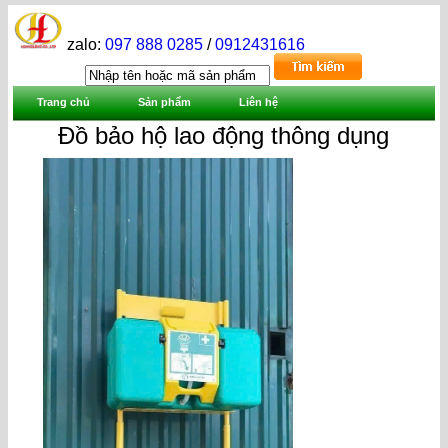
zalo:
097 888 0285
/
0912431616
Trang chủ
Sản phẩm
Liên hệ
Đồ bảo hộ lao động thông dụng