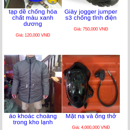
tạp dề chống hóa
Giày jogger jumper
chất màu xanh
s3 chống tĩnh điện
dương
Giá: 750,000 VNĐ
Giá: 120,000 VNĐ
áo khoác choàng
Mặt nạ và ống thở
trong kho lạnh
Giá: 4,000,000 VNĐ