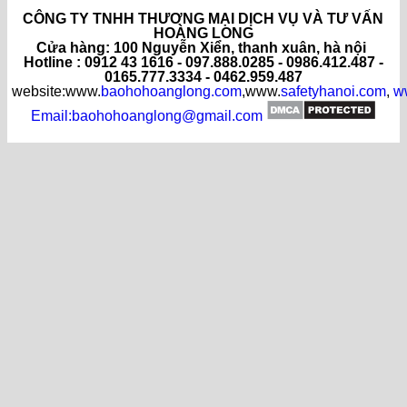
CÔNG TY TNHH THƯƠNG MẠI DỊCH VỤ VÀ TƯ VẤN
HOÀNG LONG
C
ửa hàng
: 100 Nguyễn Xiển, thanh xuân, hà nội
Hotline : 0912 43 1616 - 097.888.0285 - 0986.412.487 -
0165.777.3334 - 0462.959.487
website:www.
baohohoanglong.com
,www.
safetyhanoi.com
,
w
Email:baohohoanglong@gmail.com