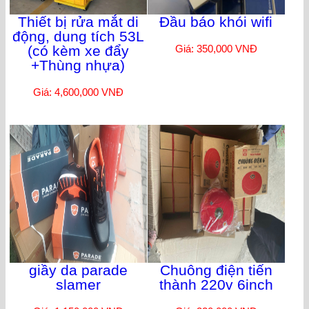
Thiết bị rửa mắt di
Đầu báo khói wifi
động, dung tích 53L
(có kèm xe đẩy
Giá: 350,000 VNĐ
+Thùng nhựa)
Giá: 4,600,000 VNĐ
giầy da parade
Chuông điện tiến
slamer
thành 220v 6inch