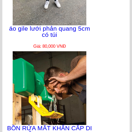
áo gile lưới phản quang 5cm
có túi
Giá: 80,000 VNĐ
BỒN RỬA MẮT KHẨN CẤP DI