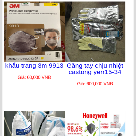
khẩu trang 3m 9913
Găng tay chịu nhiệt
castong yerr15-34
Giá: 60,000 VNĐ
Giá: 600,000 VNĐ