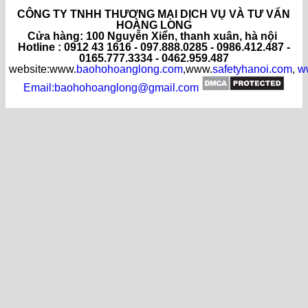
CÔNG TY TNHH THƯƠNG MẠI DỊCH VỤ VÀ TƯ VẤN
HOÀNG LONG
C
ửa hàng
: 100 Nguyễn Xiển, thanh xuân, hà nội
Hotline : 0912 43 1616 - 097.888.0285 - 0986.412.487 -
0165.777.3334 - 0462.959.487
website:www.
baohohoanglong.com
,www.
safetyhanoi.com
,
w
Email:baohohoanglong@gmail.com