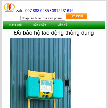
zalo:
097 888 0285
/
0912431616
Trang chủ
Sản phẩm
Liên hệ
Đồ bảo hộ lao động thông dụng