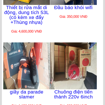
Thiết bị rửa mắt di
Đầu báo khói wifi
động, dung tích 53L
(có kèm xe đẩy
Giá: 350,000 VNĐ
+Thùng nhựa)
Giá: 4,600,000 VNĐ
giầy da parade
Chuông điện tiến
slamer
thành 220v 6inch