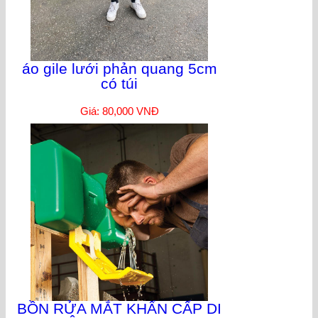
áo gile lưới phản quang 5cm
có túi
Giá: 80,000 VNĐ
BỒN RỬA MẮT KHẨN CẤP DI