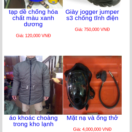
tạp dề chống hóa
Giày jogger jumper
chất màu xanh
s3 chống tĩnh điện
dương
Giá: 750,000 VNĐ
Giá: 120,000 VNĐ
áo khoác choàng
Mặt nạ và ống thở
trong kho lạnh
Giá: 4,000,000 VNĐ