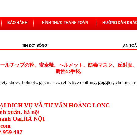
BẢO HÀNH
HÌNH THỨC THANH TOÁN
HƯỚNG DẪN KHÁ
TIN ĐỜI SỐNG
AN TOÀ
ールチップの靴、安全靴、ヘルメット、防毒マスク、反射服、
耐性の手袋,
safety shoes, helmets, gas masks, reflective clothing, goggles, chemical r
I DỊCH VỤ VÀ TƯ VẤN HOÀNG LONG
nh xuân, hà nội
Thanh Oai,HÀ NỘI
.com
2 959 487