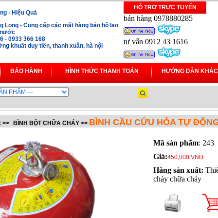
HỖ TRỢ TRỰC TUYẾN
ng - Hiệu Quả
bán hàng 0978880285
 Long - Cung cấp các mặt hàng bảo hộ lao
i nước
16 - 0933 366 168
tư vấn 0912 43 1616
ng khuất duy tiến, thanh xuân, hà nội
BẢO HÀNH
HÌNH THỨC THANH TOÁN
HƯỚNG DẪN KHÁC
BÌNH CẦU CỨU HỎA TỰ ĐỘN
:
>>
BÌNH BỘT CHỮA CHÁY
>>
Mã sản phẩm
: 243
Giá:
450,000 VNĐ
Hãng sản xuất:
Thiế
cháy chữa cháy