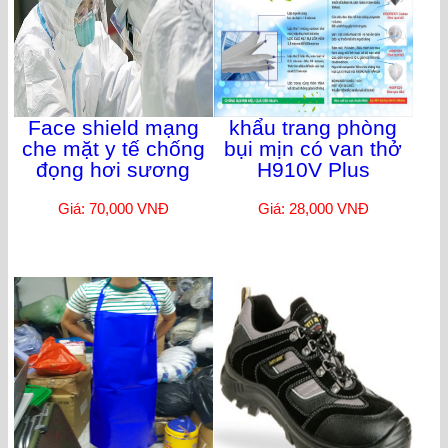
Face shield mạng
khẩu trang phòng
che mặt y tế chống
bụi mịn có van thở
đọng hơi sương
H910V Plus
Giá: 70,000 VNĐ
Giá: 28,000 VNĐ