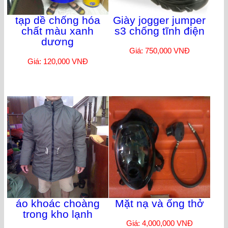
tạp dề chống hóa
Giày jogger jumper
chất màu xanh
s3 chống tĩnh điện
dương
Giá: 750,000 VNĐ
Giá: 120,000 VNĐ
áo khoác choàng
Mặt nạ và ống thở
trong kho lạnh
Giá: 4,000,000 VNĐ