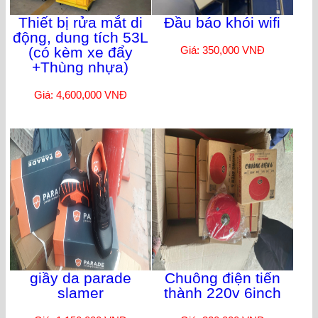
Thiết bị rửa mắt di
Đầu báo khói wifi
động, dung tích 53L
(có kèm xe đẩy
Giá: 350,000 VNĐ
+Thùng nhựa)
Giá: 4,600,000 VNĐ
giầy da parade
Chuông điện tiến
slamer
thành 220v 6inch