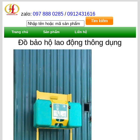
zalo:
097 888 0285
/
0912431616
Trang chủ
Sản phẩm
Liên hệ
Đồ bảo hộ lao động thông dụng