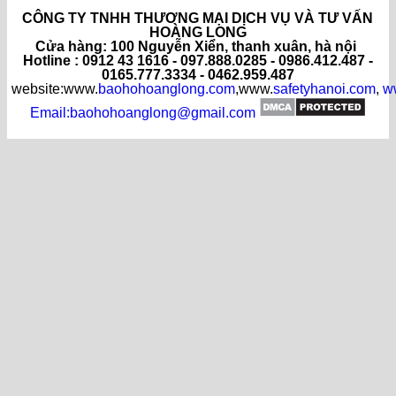
CÔNG TY TNHH THƯƠNG MẠI DỊCH VỤ VÀ TƯ VẤN
HOÀNG LONG
C
ửa hàng
: 100 Nguyễn Xiển, thanh xuân, hà nội
Hotline : 0912 43 1616 - 097.888.0285 - 0986.412.487 -
0165.777.3334 - 0462.959.487
website:www.
baohohoanglong.com
,www.
safetyhanoi.com
,
w
Email:baohohoanglong@gmail.com