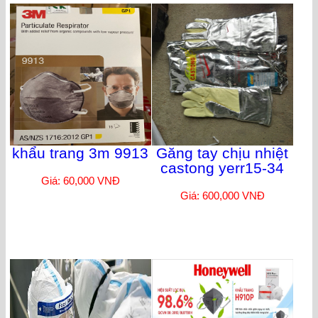
khẩu trang 3m 9913
Găng tay chịu nhiệt
castong yerr15-34
Giá: 60,000 VNĐ
Giá: 600,000 VNĐ