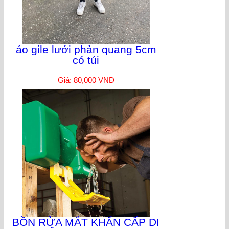
áo gile lưới phản quang 5cm
có túi
Giá: 80,000 VNĐ
BỒN RỬA MẮT KHẨN CẤP DI