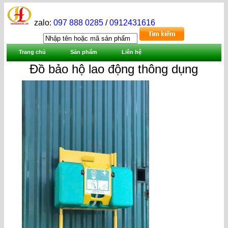
zalo:
097 888 0285
/
0912431616
Trang chủ
Sản phẩm
Liên hệ
Đồ bảo hộ lao động thông dụng