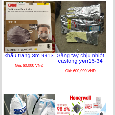
khẩu trang 3m 9913
Găng tay chịu nhiệt
castong yerr15-34
Giá: 60,000 VNĐ
Giá: 600,000 VNĐ