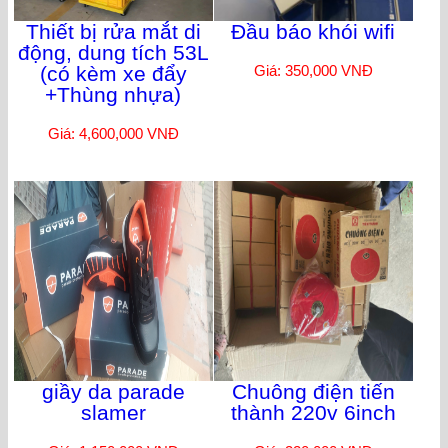
Thiết bị rửa mắt di
Đầu báo khói wifi
động, dung tích 53L
(có kèm xe đẩy
Giá: 350,000 VNĐ
+Thùng nhựa)
Giá: 4,600,000 VNĐ
giầy da parade
Chuông điện tiến
slamer
thành 220v 6inch