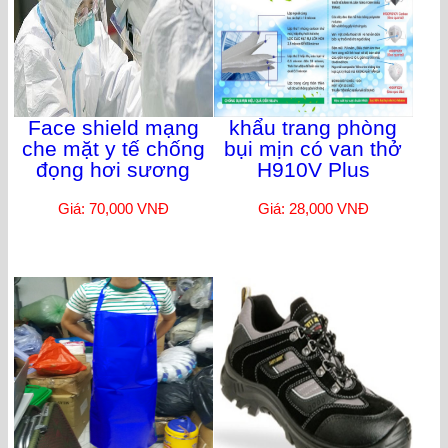
Face shield mạng
khẩu trang phòng
che mặt y tế chống
bụi mịn có van thở
đọng hơi sương
H910V Plus
Giá: 70,000 VNĐ
Giá: 28,000 VNĐ