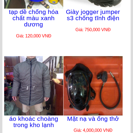
tạp dề chống hóa
Giày jogger jumper
chất màu xanh
s3 chống tĩnh điện
dương
Giá: 750,000 VNĐ
Giá: 120,000 VNĐ
áo khoác choàng
Mặt nạ và ống thở
trong kho lạnh
Giá: 4,000,000 VNĐ