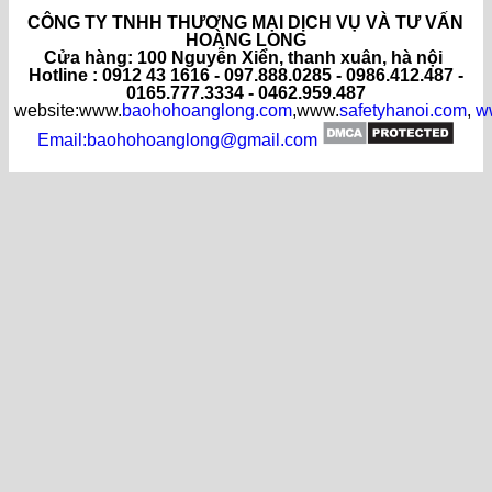
CÔNG TY TNHH THƯƠNG MẠI DỊCH VỤ VÀ TƯ VẤN
HOÀNG LONG
C
ửa hàng
: 100 Nguyễn Xiển, thanh xuân, hà nội
Hotline : 0912 43 1616 - 097.888.0285 - 0986.412.487 -
0165.777.3334 - 0462.959.487
website:www.
baohohoanglong.com
,www.
safetyhanoi.com
,
w
Email:baohohoanglong@gmail.com