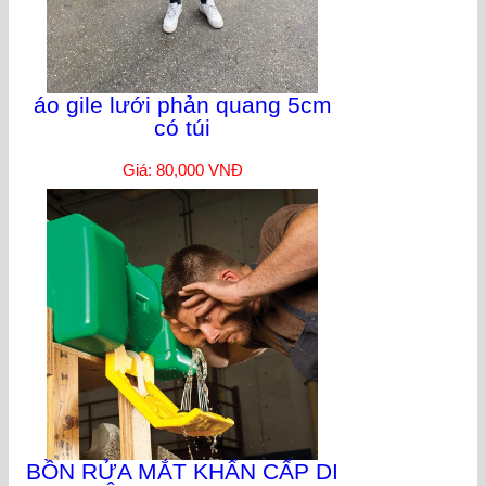
áo gile lưới phản quang 5cm
có túi
Giá: 80,000 VNĐ
BỒN RỬA MẮT KHẨN CẤP DI