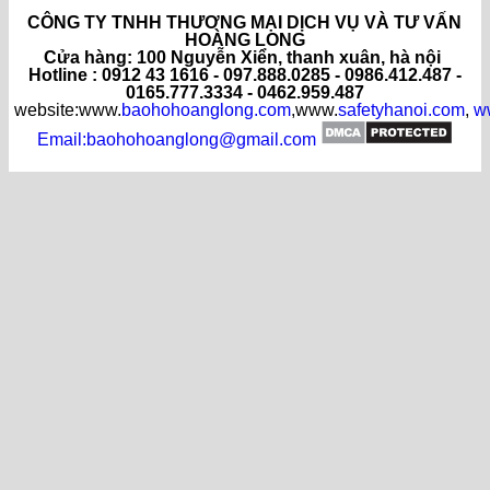
CÔNG TY TNHH THƯƠNG MẠI DỊCH VỤ VÀ TƯ VẤN
HOÀNG LONG
C
ửa hàng
: 100 Nguyễn Xiển, thanh xuân, hà nội
Hotline : 0912 43 1616 - 097.888.0285 - 0986.412.487 -
0165.777.3334 - 0462.959.487
website:www.
baohohoanglong.com
,www.
safetyhanoi.com
,
w
Email:baohohoanglong@gmail.com