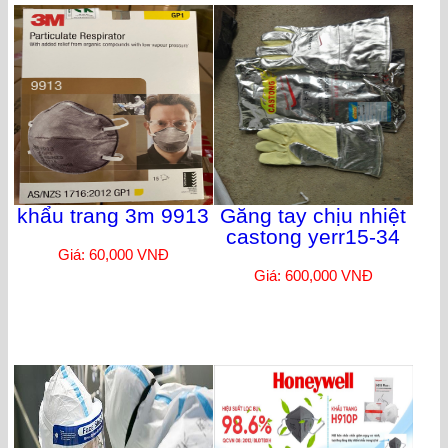
khẩu trang 3m 9913
Găng tay chịu nhiệt
castong yerr15-34
Giá: 60,000 VNĐ
Giá: 600,000 VNĐ