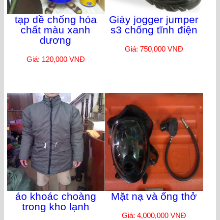
tạp dề chống hóa
Giày jogger jumper
chất màu xanh
s3 chống tĩnh điện
dương
Giá: 750,000 VNĐ
Giá: 120,000 VNĐ
áo khoác choàng
Mặt nạ và ống thở
trong kho lạnh
Giá: 4,000,000 VNĐ