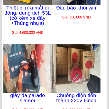
Thiết bị rửa mắt di
Đầu báo khói wifi
động, dung tích 53L
(có kèm xe đẩy
Giá: 350,000 VNĐ
+Thùng nhựa)
Giá: 4,600,000 VNĐ
giầy da parade
Chuông điện tiến
slamer
thành 220v 6inch