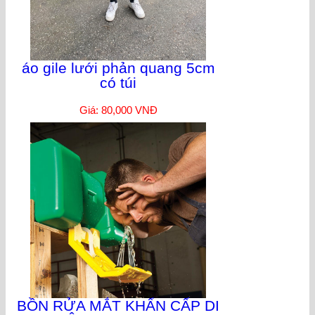
áo gile lưới phản quang 5cm
có túi
Giá: 80,000 VNĐ
BỒN RỬA MẮT KHẨN CẤP DI