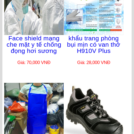
Face shield mạng
khẩu trang phòng
che mặt y tế chống
bụi mịn có van thở
đọng hơi sương
H910V Plus
Giá: 70,000 VNĐ
Giá: 28,000 VNĐ