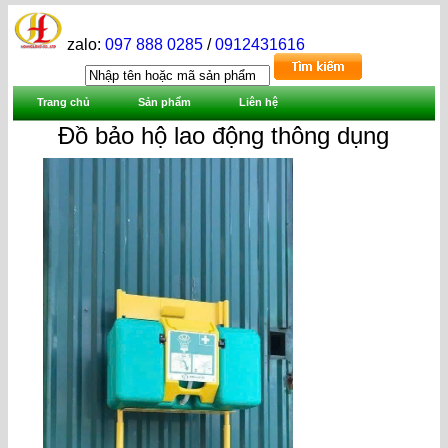
zalo:
097 888 0285
/
0912431616
Trang chủ
Sản phẩm
Liên hệ
Đồ bảo hộ lao động thông dụng