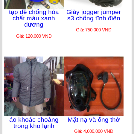
tạp dề chống hóa
Giày jogger jumper
chất màu xanh
s3 chống tĩnh điện
dương
Giá: 750,000 VNĐ
Giá: 120,000 VNĐ
áo khoác choàng
Mặt nạ và ống thở
trong kho lạnh
Giá: 4,000,000 VNĐ