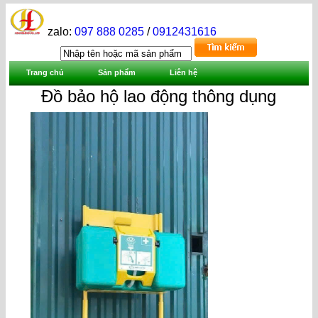
zalo:
097 888 0285
/
0912431616
Trang chủ
Sản phẩm
Liên hệ
Đồ bảo hộ lao động thông dụng