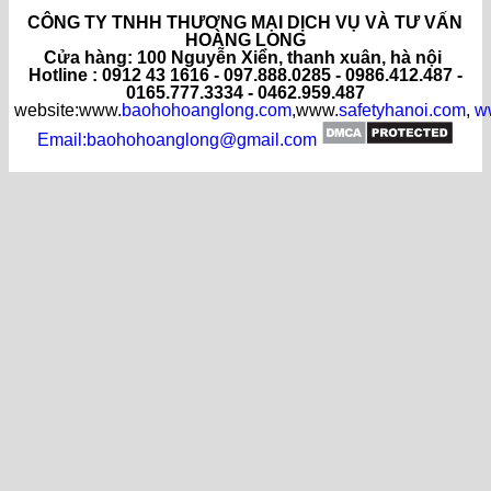
CÔNG TY TNHH THƯƠNG MẠI DỊCH VỤ VÀ TƯ VẤN
HOÀNG LONG
C
ửa hàng
: 100 Nguyễn Xiển, thanh xuân, hà nội
Hotline : 0912 43 1616 - 097.888.0285 - 0986.412.487 -
0165.777.3334 - 0462.959.487
website:www.
baohohoanglong.com
,www.
safetyhanoi.com
,
w
Email:baohohoanglong@gmail.com