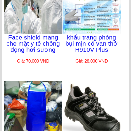
Face shield mạng
khẩu trang phòng
che mặt y tế chống
bụi mịn có van thở
đọng hơi sương
H910V Plus
Giá: 70,000 VNĐ
Giá: 28,000 VNĐ