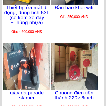
Thiết bị rửa mắt di
Đầu báo khói wifi
động, dung tích 53L
(có kèm xe đẩy
Giá: 350,000 VNĐ
+Thùng nhựa)
Giá: 4,600,000 VNĐ
giầy da parade
Chuông điện tiến
slamer
thành 220v 6inch