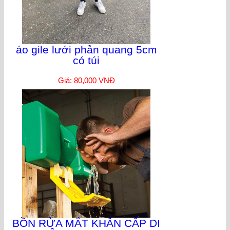
áo gile lưới phản quang 5cm
có túi
Giá: 80,000 VNĐ
BỒN RỬA MẮT KHẨN CẤP DI