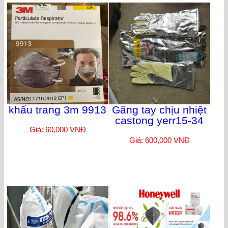
khẩu trang 3m 9913
Găng tay chịu nhiệt
castong yerr15-34
Giá: 60,000 VNĐ
Giá: 600,000 VNĐ