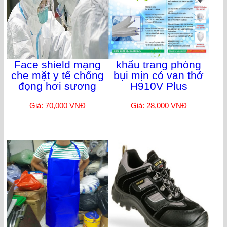
Face shield mạng
khẩu trang phòng
che mặt y tế chống
bụi mịn có van thở
đọng hơi sương
H910V Plus
Giá: 70,000 VNĐ
Giá: 28,000 VNĐ