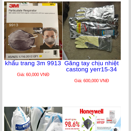
khẩu trang 3m 9913
Găng tay chịu nhiệt
castong yerr15-34
Giá: 60,000 VNĐ
Giá: 600,000 VNĐ