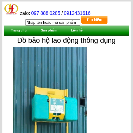
zalo:
097 888 0285
/
0912431616
Trang chủ
Sản phẩm
Liên hệ
Đồ bảo hộ lao động thông dụng