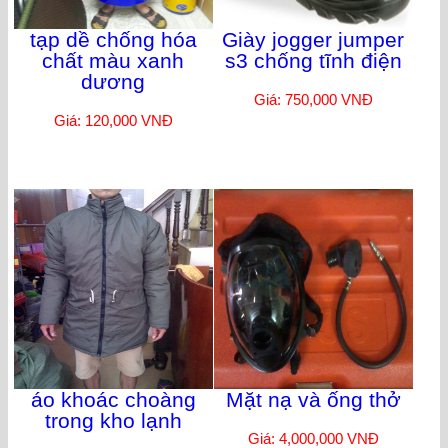
tạp dề chống hóa
Giày jogger jumper
chất màu xanh
s3 chống tĩnh điện
dương
Giá: 750,000 VNĐ
Giá: 120,000 VNĐ
áo khoác choàng
Mặt nạ và ống thở
trong kho lạnh
Giá: 4,000,000 VNĐ