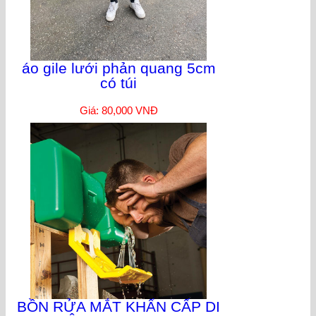
áo gile lưới phản quang 5cm
có túi
Giá: 80,000 VNĐ
BỒN RỬA MẮT KHẨN CẤP DI