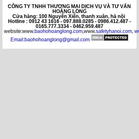
CÔNG TY TNHH THƯƠNG MẠI DỊCH VỤ VÀ TƯ VẤN
HOÀNG LONG
C
ửa hàng
: 100 Nguyễn Xiển, thanh xuân, hà nội
Hotline : 0912 43 1616 - 097.888.0285 - 0986.412.487 -
0165.777.3334 - 0462.959.487
website:www.
baohohoanglong.com
,www.
safetyhanoi.com
,
w
Email:baohohoanglong@gmail.com