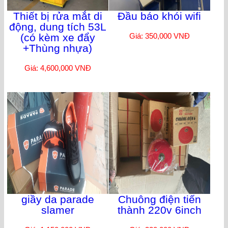
Thiết bị rửa mắt di
Đầu báo khói wifi
động, dung tích 53L
(có kèm xe đẩy
Giá: 350,000 VNĐ
+Thùng nhựa)
Giá: 4,600,000 VNĐ
giầy da parade
Chuông điện tiến
slamer
thành 220v 6inch