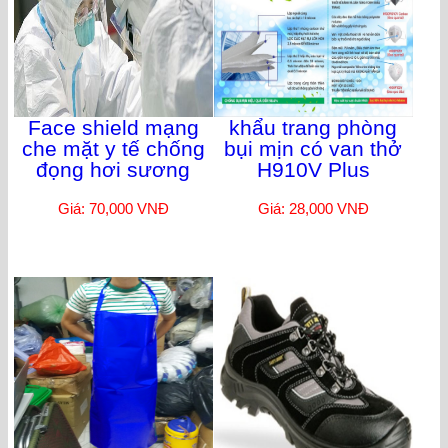
Face shield mạng
khẩu trang phòng
che mặt y tế chống
bụi mịn có van thở
đọng hơi sương
H910V Plus
Giá: 70,000 VNĐ
Giá: 28,000 VNĐ