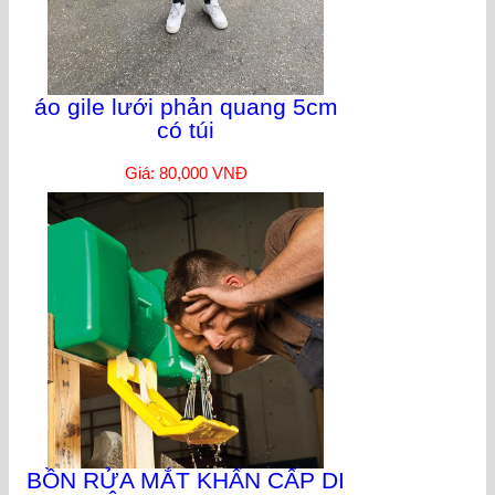
áo gile lưới phản quang 5cm
có túi
Giá: 80,000 VNĐ
BỒN RỬA MẮT KHẨN CẤP DI