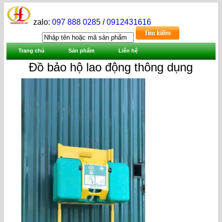
zalo:
097 888 0285
/
0912431616
Trang chủ
Sản phẩm
Liên hệ
Đồ bảo hộ lao động thông dụng