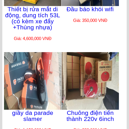
Thiết bị rửa mắt di
Đầu báo khói wifi
động, dung tích 53L
(có kèm xe đẩy
Giá: 350,000 VNĐ
+Thùng nhựa)
Giá: 4,600,000 VNĐ
giầy da parade
Chuông điện tiến
slamer
thành 220v 6inch