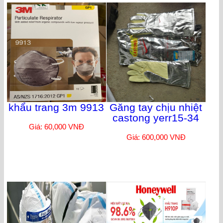
khẩu trang 3m 9913
Găng tay chịu nhiệt
castong yerr15-34
Giá: 60,000 VNĐ
Giá: 600,000 VNĐ