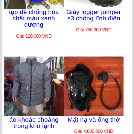
tạp dề chống hóa
Giày jogger jumper
chất màu xanh
s3 chống tĩnh điện
dương
Giá: 750,000 VNĐ
Giá: 120,000 VNĐ
áo khoác choàng
Mặt nạ và ống thở
trong kho lạnh
Giá: 4,000,000 VNĐ