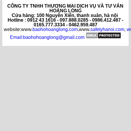
CÔNG TY TNHH THƯƠNG MẠI DỊCH VỤ VÀ TƯ VẤN
HOÀNG LONG
C
ửa hàng
: 100 Nguyễn Xiển, thanh xuân, hà nội
Hotline : 0912 43 1616 - 097.888.0285 - 0986.412.487 -
0165.777.3334 - 0462.959.487
website:www.
baohohoanglong.com
,www.
safetyhanoi.com
,
w
Email:baohohoanglong@gmail.com