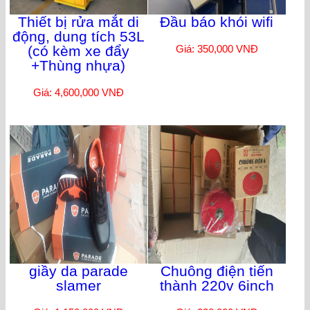
Thiết bị rửa mắt di
Đầu báo khói wifi
động, dung tích 53L
(có kèm xe đẩy
Giá: 350,000 VNĐ
+Thùng nhựa)
Giá: 4,600,000 VNĐ
giầy da parade
Chuông điện tiến
slamer
thành 220v 6inch