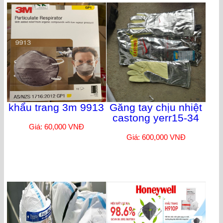
khẩu trang 3m 9913
Găng tay chịu nhiệt
castong yerr15-34
Giá: 60,000 VNĐ
Giá: 600,000 VNĐ