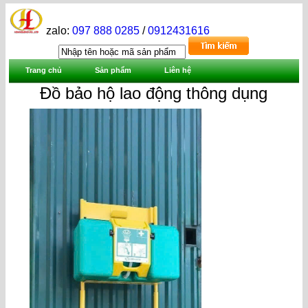
zalo:
097 888 0285
/
0912431616
Trang chủ
Sản phẩm
Liên hệ
Đồ bảo hộ lao động thông dụng