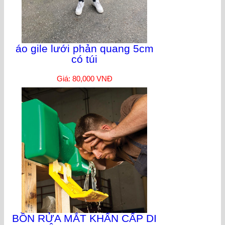
áo gile lưới phản quang 5cm
có túi
Giá: 80,000 VNĐ
BỒN RỬA MẮT KHẨN CẤP DI