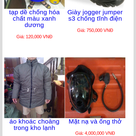
tạp dề chống hóa
Giày jogger jumper
chất màu xanh
s3 chống tĩnh điện
dương
Giá: 750,000 VNĐ
Giá: 120,000 VNĐ
áo khoác choàng
Mặt nạ và ống thở
trong kho lạnh
Giá: 4,000,000 VNĐ