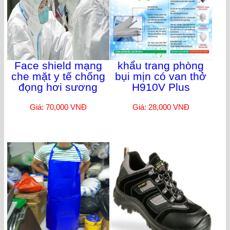
Face shield mạng
khẩu trang phòng
che mặt y tế chống
bụi mịn có van thở
đọng hơi sương
H910V Plus
Giá: 70,000 VNĐ
Giá: 28,000 VNĐ