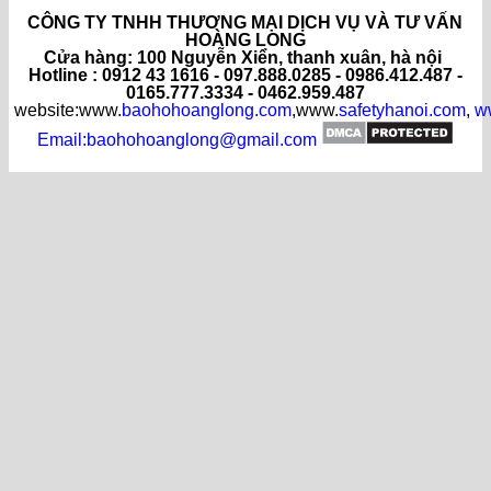
CÔNG TY TNHH THƯƠNG MẠI DỊCH VỤ VÀ TƯ VẤN
HOÀNG LONG
C
ửa hàng
: 100 Nguyễn Xiển, thanh xuân, hà nội
Hotline : 0912 43 1616 - 097.888.0285 - 0986.412.487 -
0165.777.3334 - 0462.959.487
website:www.
baohohoanglong.com
,www.
safetyhanoi.com
,
w
Email:baohohoanglong@gmail.com